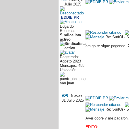
Julio 2025
EDDIE PR
Edgardo
Boneless
Sindicalista
Re: SurfOi - 
activo
amigo te sigue pagando ?
Registrado:
Agosto 2023
Mensajes: 488
Ubicación:
san juan
#25
Jueves,
31 Julio 2025
Re: SurfOi - S
Ayer cobré y me pagaron..
EDITO: