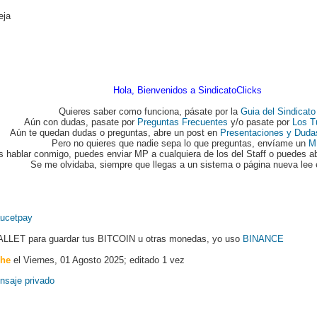
deja
Hola, Bienvenidos a SindicatoClicks
Quieres saber como funciona, pásate por la
Guia del Sindicato
Aún con dudas, pasate por
Preguntas Frecuentes
y/o pasate por
Los T
Aún te quedan dudas o preguntas, abre un post en
Presentaciones y Duda
Pero no quieres que nadie sepa lo que preguntas, envíame un
M
s hablar conmigo, puedes enviar MP a cualquiera de los del Staff o puedes ab
Se me olvidaba, siempre que llegas a un sistema o página nueva lee 
ucetpay
LLET para guardar tus BITCOIN u otras monedas, yo uso
BINANCE
he
el Viernes, 01 Agosto 2025; editado 1 vez