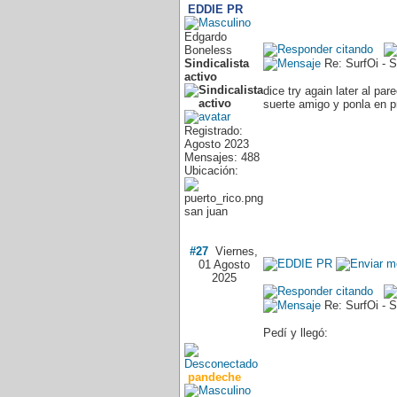
EDDIE PR
Edgardo
Boneless
Sindicalista
Re: SurfOi - S
activo
dice try again later al pa
suerte amigo y ponla en p
Registrado:
Agosto 2023
Mensajes: 488
Ubicación:
san juan
#27
Viernes,
01 Agosto
2025
Re: SurfOi - S
Pedí y llegó:
pandeche