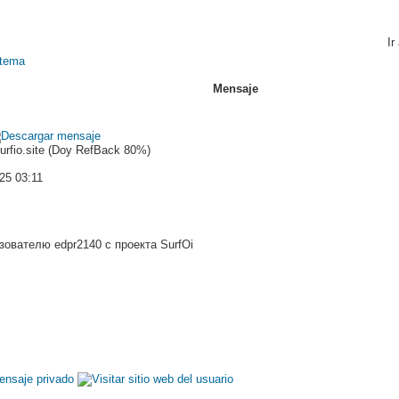
Ir
Mensaje
Surfio.site (Doy RefBack 80%)
25 03:11
ователю edpr2140 с проекта SurfOi