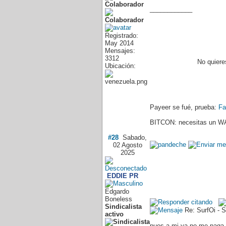
Colaborador
____________
Registrado:
May 2014
Mensajes:
3312
No quiere
Ubicación:
Payeer se fué, prueba:
Fa
BITCON: necesitas un WA
#28
Sabado,
02 Agosto
2025
EDDIE PR
Edgardo
Boneless
Sindicalista
Re: SurfOi - S
activo
pues a mi ya no me paga a