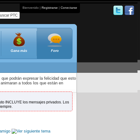
Bienvenido |
Registrarse
|
Conectarse
uscar PTC
Gana más
Foro
que podrán expresar la felicidad que esto
 animaran a todos los que están en
 Esto INCLUYE los mensajes privados. Los
siempre.