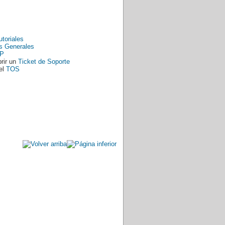
utoriales
s Generales
P
rir un
Ticket de Soporte
el
TOS