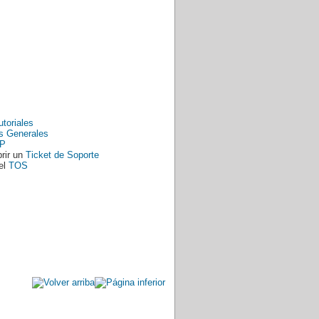
utoriales
s Generales
P
rir un
Ticket de Soporte
el
TOS