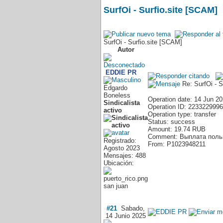
SurfOi - Surfio.site [SCAM]
SurfOi - Surfio.site [SCAM]
Autor
EDDIE PR
Re: SurfOi - 
Edgardo
Boneless
Operation date: 14 Jun 20
Sindicalista
Operation ID: 2233229996
activo
Operation type: transfer
Status: success
Amount: 19.74 RUB
Comment: Выплата польз
Registrado:
From: P1023948211
Agosto 2023
Mensajes: 488
Ubicación:
san juan
#21
Sabado,
14 Junio 2025