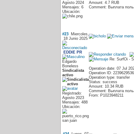
Agosto 2024
Amount: 4.7 RUB
Mensajes: 6
Comment: Выплата польз
Ubicación:
#23
Miercoles,
18 Junio 2025
EDDIE PR
Re: SurfOi - 
Edgardo
Boneless
Operation date: 07 Jul 20
Sindicalista
Operation ID: 2239629536
activo
Operation type: transfer
Status: success
Amount: 10.34 RUB
Comment: Выплата польз
Registrado:
From: P1023948211
Agosto 2023
Mensajes: 488
Ubicación:
san juan
#24
Lunes, 07