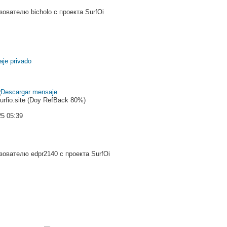
ователю bicholo с проекта SurfOi
Surfio.site (Doy RefBack 80%)
25 05:39
ователю edpr2140 с проекта SurfOi