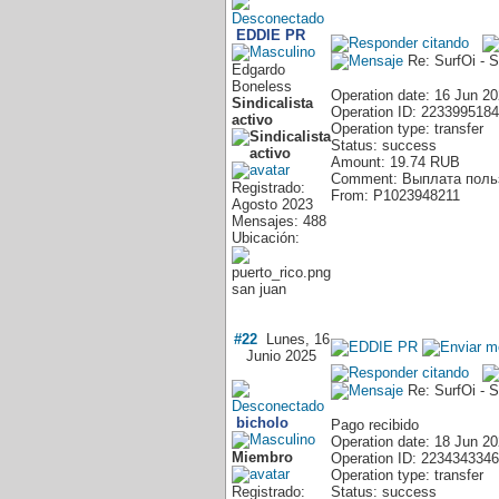
EDDIE PR
Re: SurfOi - 
Edgardo
Boneless
Operation date: 16 Jun 2
Sindicalista
Operation ID: 2233995184
activo
Operation type: transfer
Status: success
Amount: 19.74 RUB
Comment: Выплата польз
Registrado:
From: P1023948211
Agosto 2023
Mensajes: 488
Ubicación:
san juan
#22
Lunes, 16
Junio 2025
Re: SurfOi - 
bicholo
Pago recibido
Operation date: 18 Jun 2
Miembro
Operation ID: 2234343346
Operation type: transfer
Registrado:
Status: success