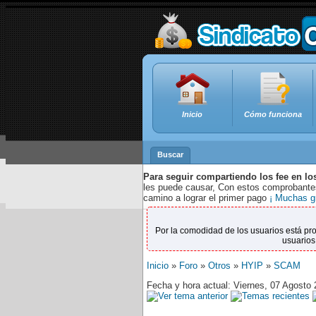
Inicio
Cómo funciona
Buscar
Para seguir compartiendo los fee en lo
les puede causar, Con estos comprobantes,
camino a lograr el primer pago
¡ Muchas g
Por la comodidad de los usuarios está pr
usuarios
Inicio
»
Foro
»
Otros
»
HYIP
»
SCAM
Fecha y hora actual: Viernes, 07 Agosto