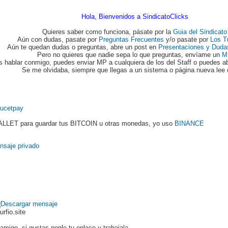
Hola, Bienvenidos a SindicatoClicks
Quieres saber como funciona, pásate por la
Guia del Sindicato
Aún con dudas, pasate por
Preguntas Frecuentes
y/o pasate por
Los T
Aún te quedan dudas o preguntas, abre un post en
Presentaciones y Duda
Pero no quieres que nadie sepa lo que preguntas, envíame un
M
s hablar conmigo, puedes enviar MP a cualquiera de los del Staff o puedes ab
Se me olvidaba, siempre que llegas a un sistema o página nueva lee 
ucetpay
LLET para guardar tus BITCOIN u otras monedas, yo uso
BINANCE
urfio.site
migo. si gustas ponle tu enlace y trabajala.