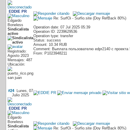
EDDIE PR
Re: SurfOi - Surfio.site (Doy RefBack 80%)
Edgardo
Boneless
Operation date: 07 Jul 2025 05:39
Sindicalista
Operation ID: 2239629536
activo
Operation type: transfer
Status: success
Amount: 10.34 RUB
Comment: Выплата пользователю edpr2140 с проекта 
Registrado:
From: P1023948211
Agosto 2023
Mensajes: 487
Ubicación:
san juan
#24
Lunes, 07
Julio 2025
EDDIE PR
Edgardo
Boneless
Sindicalista
Re: SurfOi - Surfio.site (Doy RefBack 80%)