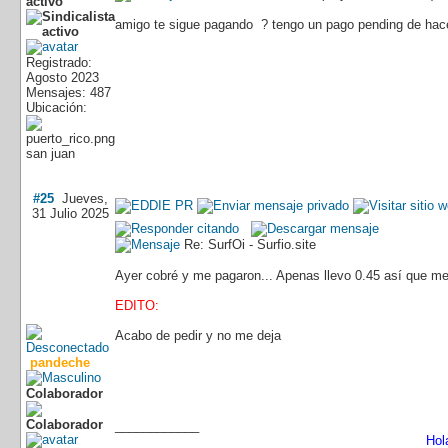
activo
amigo te sigue pagando ? tengo un pago pending de hace
Registrado:
Agosto 2023
Mensajes: 487
Ubicación:
san juan
#25
Jueves,
31 Julio 2025
Re: SurfOi - Surfio.site
Ayer cobré y me pagaron... Apenas llevo 0.45 así que me
EDITO:
Acabo de pedir y no me deja
pandeche
Colaborador
____________
Hol