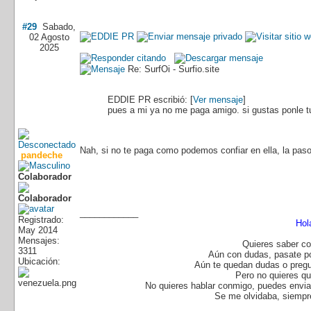
#29
Sabado,
02 Agosto
2025
Re: SurfOi - Surfio.site
EDDIE PR escribió: [
Ver mensaje
]
pues a mi ya no me paga amigo. si gustas ponle tu
Nah, si no te paga como podemos confiar en ella, la pas
pandeche
Colaborador
____________
Registrado:
Hol
May 2014
Mensajes:
Quieres saber co
3311
Aún con dudas, pasate p
Ubicación:
Aún te quedan dudas o pregu
Pero no quieres q
No quieres hablar conmigo, puedes enviar
Se me olvidaba, siempre