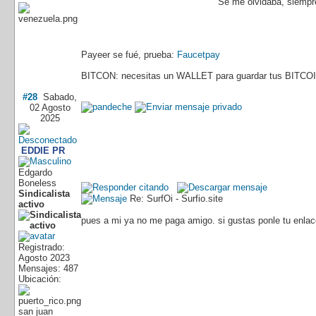
Se me olvidaba, siempre
Payeer se fué, prueba:
Faucetpay
BITCON: necesitas un WALLET para guardar tus BITCOI
#28
Sabado,
02 Agosto
2025
EDDIE PR
Edgardo
Boneless
Sindicalista
Re: SurfOi - Surfio.site
activo
pues a mi ya no me paga amigo. si gustas ponle tu enlace
Registrado:
Agosto 2023
Mensajes: 487
Ubicación:
san juan