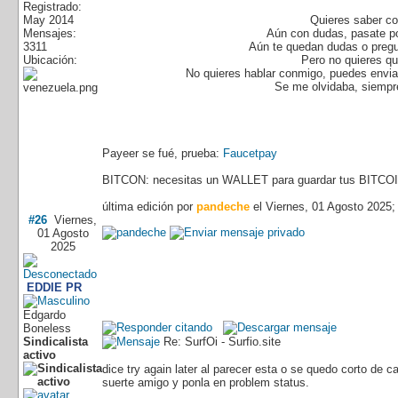
Registrado:
May 2014
Quieres saber co
Mensajes:
Aún con dudas, pasate p
3311
Aún te quedan dudas o pregu
Ubicación:
Pero no quieres q
No quieres hablar conmigo, puedes enviar
Se me olvidaba, siempre
Payeer se fué, prueba:
Faucetpay
BITCON: necesitas un WALLET para guardar tus BITCOI
última edición por
pandeche
el Viernes, 01 Agosto 2025;
#26
Viernes,
01 Agosto
2025
EDDIE PR
Edgardo
Boneless
Sindicalista
Re: SurfOi - Surfio.site
activo
dice try again later al parecer esta o se quedo corto de c
suerte amigo y ponla en problem status.