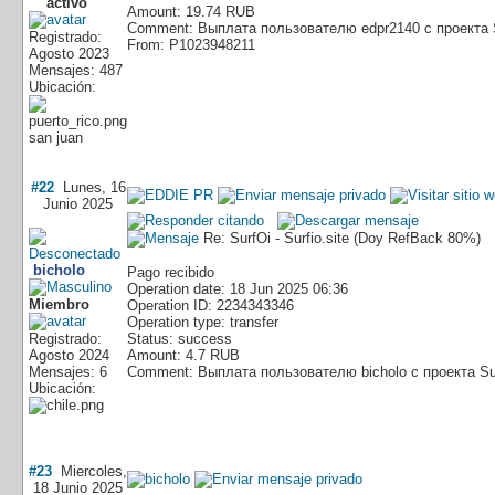
Amount: 19.74 RUB
Comment: Выплата пользователю edpr2140 с проекта 
Registrado:
From: P1023948211
Agosto 2023
Mensajes: 487
Ubicación:
san juan
#22
Lunes, 16
Junio 2025
Re: SurfOi - Surfio.site (Doy RefBack 80%)
bicholo
Pago recibido
Operation date: 18 Jun 2025 06:36
Miembro
Operation ID: 2234343346
Operation type: transfer
Registrado:
Status: success
Agosto 2024
Amount: 4.7 RUB
Mensajes: 6
Comment: Выплата пользователю bicholo с проекта Su
Ubicación:
#23
Miercoles,
18 Junio 2025