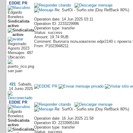
EDDIE PR
Re: SurfOi - Surfio.site (Doy RefBack 80%)
Edgardo
Boneless
Operation date: 14 Jun 2025 03:11
Sindicalista
Operation ID: 2233229996
activo
Operation type: transfer
Status: success
Amount: 19.74 RUB
Comment: Выплата пользователю edpr2140 с проекта 
Registrado:
From: P1023948211
Agosto 2023
Mensajes: 487
Ubicación:
san juan
#21
Sabado,
14 Junio 2025
EDDIE PR
Re: SurfOi - Surfio.site (Doy RefBack 80%)
Edgardo
Boneless
Operation date: 16 Jun 2025 21:58
Sindicalista
Operation ID: 2233995184
activo
Operation type: transfer
Status: success