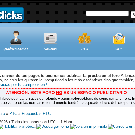
B
Quiénes somos
Noticias
PTC
GPT
s envíos de tus pagos te pediremos publicar la prueba en el foro
Además 
 no solo les quitaran la inseguridad a los más escépticos sino que también,
racias por tu comprensión !
ATENCIÓN: ESTE FORO
NO
ES UN ESPACIO PUBLICITARIO
ohibido publicar enlaces de referido y páginas/foros/blogs de cómo ganar dinero.
 que vulneren las normas reiteradamente tendrán bloqueado el uso del foro para 
ato
»
PTC
»
Propuestas PTC
2026 • Todas las horas son UTC + 1 Hora