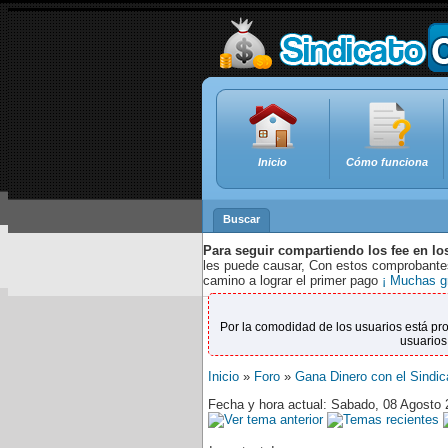
Inicio
Cómo funciona
Buscar
Para seguir compartiendo los fee en lo
les puede causar, Con estos comprobantes,
camino a lograr el primer pago
¡ Muchas g
Por la comodidad de los usuarios está pr
usuarios
Inicio
»
Foro
»
Gana Dinero con el Sindic
Fecha y hora actual: Sabado, 08 Agosto 