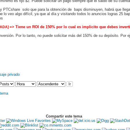
o mínimo es fijo $2. Puede solicitar un pago siempre que el saldo de su cuent
 y PTCshare solo que para la obtención de baps disminuyen, habrá que llega
 lo veo algo difícil, ya que al día y visitando todos lo anuncios logras 25 b
os
=> Tiene un ROI de 150% por lo cual es implicito que debes invert
GADA]
inversión. Por lo tanto, no puede solicitar más del 150% de su depósito. Por ej
Compartir este tema