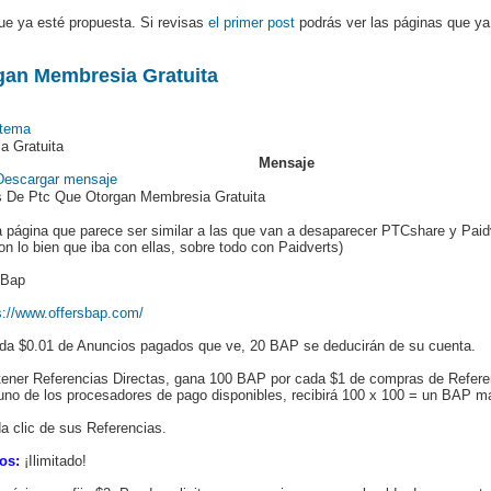
ue ya esté propuesta. Si revisas
el primer post
podrás ver las páginas que ya
gan Membresia Gratuita
a Gratuita
Mensaje
 De Ptc Que Otorgan Membresia Gratuita
ta página que parece ser similar a las que van a desaparecer PTCshare y Pa
n lo bien que iba con ellas, sobre todo con Paidverts)
sBap
s://www.offersbap.com/
da $0.01 de Anuncios pagados que ve, 20 BAP se deducirán de su cuenta.
tener Referencias Directas, gana 100 BAP por cada $1 de compras de Referenc
uno de los procesadores de pago disponibles, recibirá 100 x 100 = un BAP m
 clic de sus Referencias.
os:
¡Ilimitado!