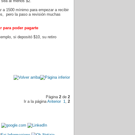
a sea al menos $2.
r a 1500 mínimo para empezar a recibir
aps, pero la paso a revisión muchas
ir para poder pagarte
emplo, si depositó $10, su retiro
Página
2
de
2
Ir a la página
Anterior
1
,
2