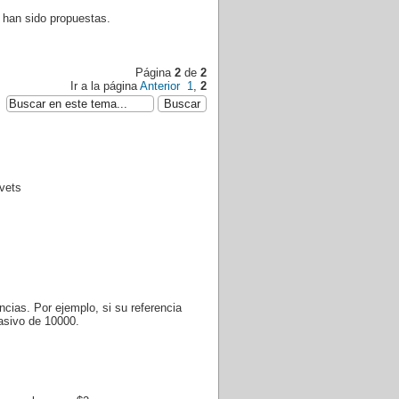
 han sido propuestas.
Página
2
de
2
Ir a la página
Anterior
1
,
2
idvets
ias. Por ejemplo, si su referencia
asivo de 10000.