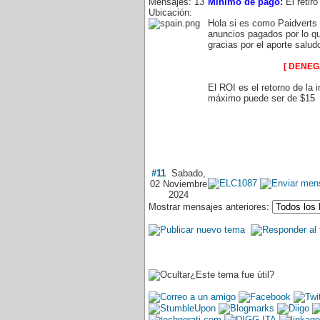
Mensajes: 13
Mínimo de pago:
El retir
Ubicación:
Hola si es como Paidverts
anuncios pagados por lo que
gracias por el aporte salud
[ DENE
El ROI es el retorno de la 
máximo puede ser de $15
#11
Sabado,
02 Noviembre
2024
Mostrar mensajes anteriores:
¿Este tema fue útil?