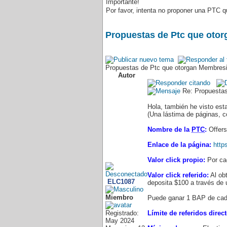
Importante!
Por favor, intenta no proponer una PTC q
Propuestas de Ptc que otor
Propuestas de Ptc que otorgan Membresi
Autor
Re: Propuestas
Hola, también he visto es
(Una lástima de páginas, co
Nombre de la
PTC
:
Offer
Enlace de la página:
http
Valor click propio:
Por ca
Valor click referido:
Al ob
ELC1087
deposita $100 a través de 
Miembro
Puede ganar 1 BAP de cada
Registrado:
Límite de referidos direct
May 2024