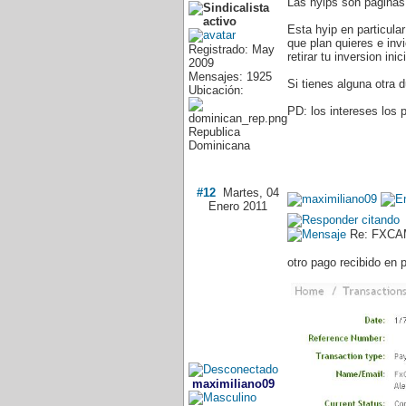
Las hyips son paginas e
Esta hyip en particular
que plan quieres e invi
Registrado: May
retirar tu inversion ini
2009
Mensajes: 1925
Si tienes alguna otra 
Ubicación:
PD: los intereses los
Republica
Dominicana
#12
Martes, 04
Enero 2011
Re: FXCAM
otro pago recibido en
maximiliano09