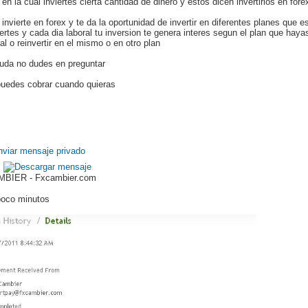
n la cual inviertes cierta cantidad de dinero y estos dicen invertirlos en forex
 invierte en forex y te da la oportunidad de invertir en diferentes planes que 
ertes y cada dia laboral tu inversion te genera interes segun el plan que hayas
cial o reinvertir en el mismo o en otro plan
duda no dudes en preguntar
 puedes cobrar cuando quieras
BIER - Fxcambier.com
 poco minutos