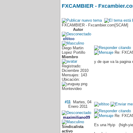
FXCAMBIER - Fxcambier.c
FXCAMBIER - Fxcambier.com[SCAM]
Autor
eltitoo
Diego Martin
Lopez Portillo
Re: FXCAM
Miembro
y de que va la pagina
Registrado:
Diciembre 2010
Mensajes: 143
Ubicación:
Montevideo
#11
Martes, 04
Enero 2011
Re: FXCAM
maximiliano09
Es una Hyip (high-yie
Sindicalista
activo