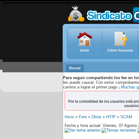
Inicio
Cómo funciona
Buscar
Para seguir compartiendo los fee en lo
les puede causar, Con estos comprobantes,
camino a lograr el primer pago
¡ Muchas g
Por la comodidad de los usuarios está pr
usuarios
Inicio
»
Foro
»
Otros
»
HYIP
»
SCAM
Fecha y hora actual: Viernes, 07 Agosto