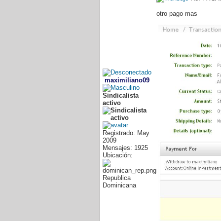
otro pago mas
maximiliano09
Sindicalista
activo
Registrado: May
2009
Mensajes: 1925
Ubicación:
Republica
Dominicana