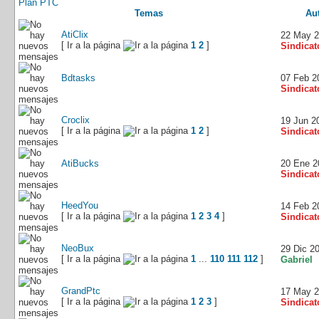
Plan PTC
Temas
Au
AtiClix
22 May 
[ Ir a la página
1
2
]
Sindicat
Bdtasks
07 Feb 2
Sindicat
Croclix
19 Jun 2
[ Ir a la página
1
2
]
Sindicat
AtiBucks
20 Ene 2
Sindicat
HeedYou
14 Feb 2
[ Ir a la página
1
2
3
4
]
Sindicat
NeoBux
29 Dic 2
[ Ir a la página
1
...
110
111
112
]
Gabriel
GrandPtc
17 May 
[ Ir a la página
1
2
3
]
Sindicat