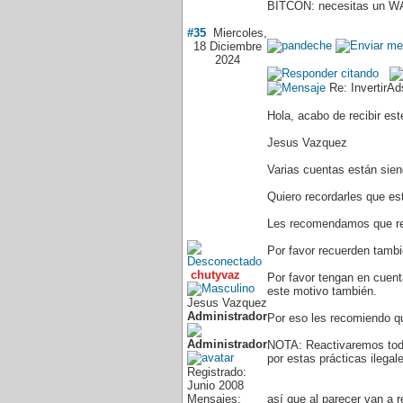
BITCON: necesitas un WA
#35
Miercoles,
18 Diciembre
2024
Re: InvertirA
Hola, acabo de recibir es
Jesus Vazquez
Varias cuentas están sien
Quiero recordarles que e
Les recomendamos que rev
Por favor recuerden tambi
chutyvaz
Por favor tengan en cuent
este motivo también.
Jesus Vazquez
Administrador
Por eso les recomiendo qu
NOTA: Reactivaremos toda
por estas prácticas ilegal
Registrado:
Junio 2008
Mensajes:
así que al parecer van a 