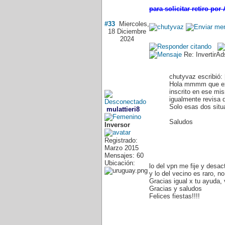
para solicitar retiro por
#33
Miercoles,
18 Diciembre
2024
Re: InvertirA
chutyvaz escribió: 
Hola mmmm que extr
inscrito en ese mis
igualmente revisa q
Solo esas dos sit
mulattieri8
Saludos
Inversor
Registrado:
Marzo 2015
Mensajes: 60
Ubicación:
lo del vpn me fije y desac
y lo del vecino es raro, no
Gracias igual x tu ayuda, 
Gracias y saludos
Felices fiestas!!!!