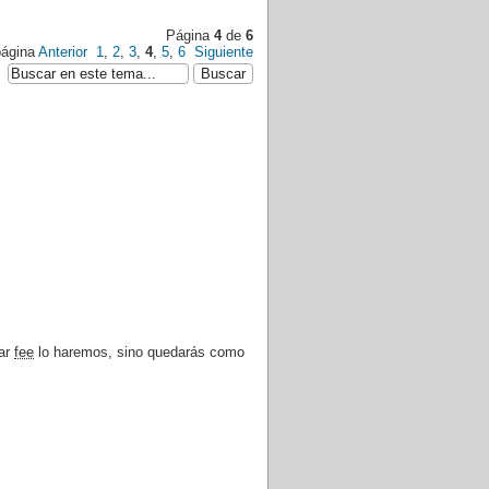
Página
4
de
6
 página
Anterior
1
,
2
,
3
,
4
,
5
,
6
Siguiente
rar
fee
lo haremos, sino quedarás como