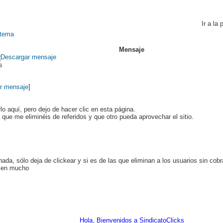
Ir a la
Mensaje
ds
r mensaje
]
lo aquí, pero dejo de hacer clic en esta página.
que me eliminéis de referidos y que otro pueda aprovechar el sitio.
ada, sólo deja de clickear y si es de las que eliminan a los usuarios sin cob
rá en mucho
Hola, Bienvenidos a SindicatoClicks