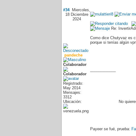
#34
Miercoles,
18 Diciembre
2024
Re: InvertirA
Como dice Chutyvaz es ci
porque si tenías algún vp
pandeche
Colaborador
____________
Registrado:
May 2014
Mensajes:
3312
Ubicación:
No quiere
Payeer se fué, prueba:
Fa