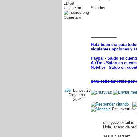
11469
Ubicación:
Saludos
Queretaro
____________
Hola buen día para todos
siguientes opciones y s
Paypal - Saldo en cuenta
AirTm - Saldo en cuenta
Neteller - Saldo en cuen
para solicitar retiro por
#36
Lunes, 23
Diciembre
2024
Re: InvertirA
chutyvaz escribió: 
Hola, acabo de rec
Jesus Vazquez