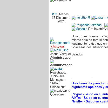
#32
Martes,
17 Diciembre
2024
Re: InvertirA
Hola mmmm que extraño, el
mismo sitio es raro si per
igualmente revisa que en e
chutyvaz
Solo esas dos situacione
Jesus Vazquez
Saludos
Administrador
Registrado:
Junio 2008
____________
Mensajes:
11469
Hola buen día para todos
Ubicación:
siguientes opciones y s
Paypal - Saldo en cuenta
Queretaro
AirTm - Saldo en cuenta
Neteller - Saldo en cuen