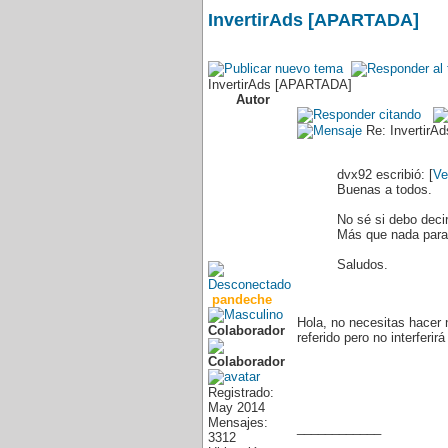
InvertirAds [APARTADA]
InvertirAds [APARTADA]
Autor
Re: InvertirA
dvx92 escribió: [
Ve
Buenas a todos.
No sé si debo decir
Más que nada para 
Saludos.
pandeche
Hola, no necesitas hacer n
Colaborador
referido pero no interferi
Registrado:
May 2014
Mensajes:
____________
3312