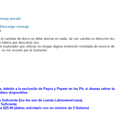
ds
 cambiar de disco no debe afectar en nada, tal vez cambio tu dirección de i
o habría que descartar eso.
l explorador que utilizas no tengas alguna extensión instalada de servicio de
s se me ocurren por el momento
, debido a la exclusión de Payza y Payeer en las Ptc si deseas retirar t
aldos disponibles
 Suficiente (los fee son de cuenta Latinoamericana)
 Suficiente
ta $25.00 (debes solicitarlo con un minimo de 5 Dolares)