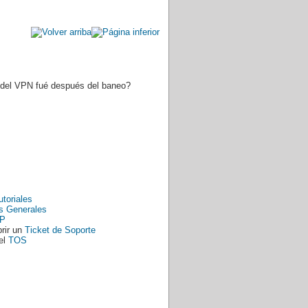
o del VPN fué después del baneo?
utoriales
s Generales
P
rir un
Ticket de Soporte
el
TOS