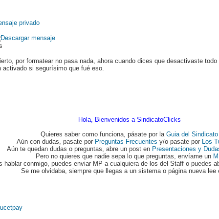
ds
erto, por formatear no pasa nada, ahora cuando dices que desactivaste tod
n activado si segurísimo que fué eso.
Hola, Bienvenidos a SindicatoClicks
Quieres saber como funciona, pásate por la
Guia del Sindicato
Aún con dudas, pasate por
Preguntas Frecuentes
y/o pasate por
Los T
Aún te quedan dudas o preguntas, abre un post en
Presentaciones y Duda
Pero no quieres que nadie sepa lo que preguntas, envíame un
M
s hablar conmigo, puedes enviar MP a cualquiera de los del Staff o puedes ab
Se me olvidaba, siempre que llegas a un sistema o página nueva lee 
ucetpay