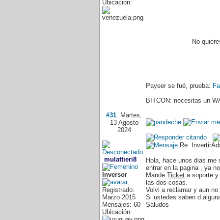
Ubicación:
No quiere
Payeer se fué, prueba:
Fa
BITCON: necesitas un WA
#31
Martes,
13 Agosto
2024
Re: InvertirA
mulattieri8
Hola, hace unos dias me s
entrar en la pagina , ya n
Inversor
Mande
Ticket
a soporte y 
las dos cosas.
Registrado:
Volvi a reclamar y aun no 
Marzo 2015
Si ustedes saben d alguna 
Mensajes: 60
Saludos
Ubicación: