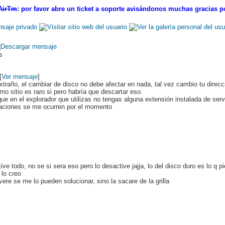
 AirTm
: por favor abre un ticket a soporte avisándonos muchas gracias 
ds
[
Ver mensaje
]
año, el cambiar de disco no debe afectar en nada, tal vez cambio tu direcci
mo sitio es raro si pero habría que descartar eso.
ue en el explorador que utilizas no tengas alguna extensión instalada de serv
uaciones se me ocurren por el momento
tive todo, no se si sera eso pero lo desactive jajja, lo del disco duro es lo q p
 lo creo
vere se me lo pueden solucionar, sino la sacare de la grilla