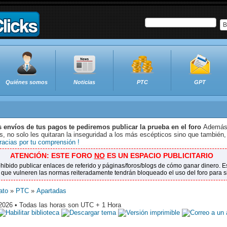
B
Quiénes somos
Noticias
PTC
GPT
s envíos de tus pagos te pediremos publicar la prueba en el foro
Además 
 no solo les quitaran la inseguridad a los más escépticos sino que también,
racias por tu comprensión !
ATENCIÓN: ESTE FORO
NO
ES UN ESPACIO PUBLICITARIO
ohibido publicar enlaces de referido y páginas/foros/blogs de cómo ganar dinero.
 que vulneren las normas reiteradamente tendrán bloqueado el uso del foro para 
ato
»
PTC
»
Apartadas
 2026 • Todas las horas son UTC + 1 Hora