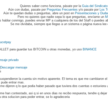
Quieres saber como funciona, pásate por la
Guia del Sindicato
Aún con dudas, pasate por
Preguntas Frecuentes
y/o pasate por
Los T
Aún te quedan dudas o preguntas, abre un post en
Presentaciones y Duda
Pero no quieres que nadie sepa lo que preguntas, envíame un
M
s hablar conmigo, puedes enviar MP a cualquiera de los del Staff o puedes ab
Se me olvidaba, siempre que llegas a un sistema o página nueva lee 
ucetpay
LLET para guardar tus BITCOIN u otras monedas, yo uso
BINANCE
ds
uspendieron la cuenta sin motivo aparente. El tema es que me cambiaron el 
o pude entrar mas.
me dijeron q lo que podia haber pasado que tuviera dos cuentas o estuviera 
me han contestado, asi q si en unos dias no recibo respuesta, tendre q dejar 
otra solucion para poder entrar, se lo agradeceria