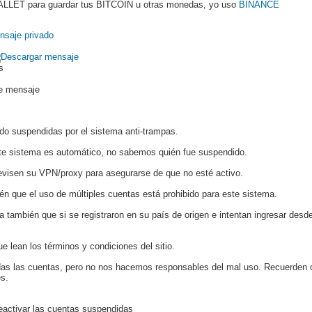
LLET para guardar tus BITCOIN u otras monedas, yo uso
BINANCE
ds
te mensaje
do suspendidas por el sistema anti-trampas.
ste sistema es automático, no sabemos quién fue suspendido.
isen su VPN/proxy para asegurarse de que no esté activo.
én que el uso de múltiples cuentas está prohibido para este sistema.
a también que si se registraron en su país de origen e intentan ingresar desd
e lean los términos y condiciones del sitio.
s las cuentas, pero no nos hacemos responsables del mal uso. Recuerden qu
es.
reactivar las cuentas suspendidas