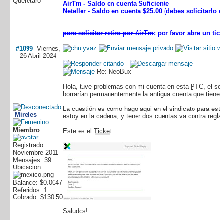
Queretaro
AirTm - Saldo en cuenta Suficiente
Neteller - Saldo en cuenta $25.00 (debes solicitarl
para solicitar retiro por AirTm
: por favor abre un t
#1099
Viernes,
26 Abril 2024
Re: NeoBux
Hola, tuve problemas con mi cuenta en esta
PTC
, el 
borrarían permanentemente la antigua cuenta que tien
La cuestión es como hago aqui en el sindicato para es
Mireles
estoy en la cadena, y tener dos cuentas va contra reg
Miembro
Este es el
Ticket
:
Registrado:
Noviembre 2011
Mensajes: 39
Ubicación:
Balance: $0.0047
Referidos: 1
Cobrado: $130.50
Saludos!