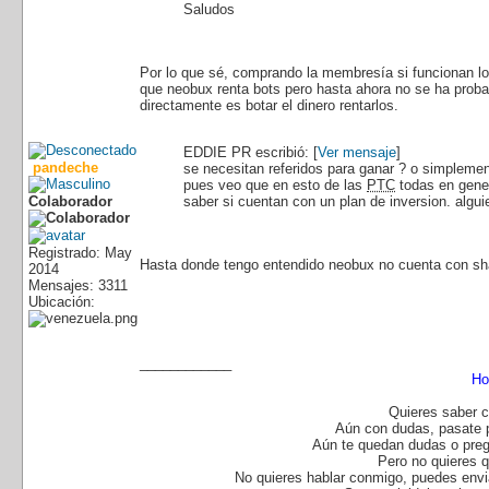
Saludos
Por lo que sé, comprando la membresía si funcionan lo
que neobux renta bots pero hasta ahora no se ha prob
directamente es botar el dinero rentarlos.
EDDIE PR escribió: [
Ver mensaje
]
pandeche
se necesitan referidos para ganar ? o simplement
pues veo que en esto de las
PTC
todas en gener
Colaborador
saber si cuentan con un plan de inversion. algu
Registrado: May
Hasta donde tengo entendido neobux no cuenta con sha
2014
Mensajes: 3311
Ubicación:
____________
Ho
Quieres saber c
Aún con dudas, pasate 
Aún te quedan dudas o preg
Pero no quieres 
No quieres hablar conmigo, puedes envia