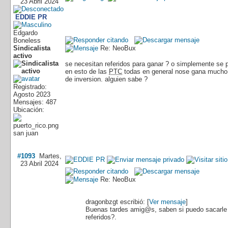
23 Abril 2024
EDDIE PR
Edgardo
Boneless
Sindicalista
Re: NeoBux
activo
se necesitan referidos para ganar ? o simplemente se p
en esto de las
PTC
todas en general nose gana mucho p
de inversion. alguien sabe ?
Registrado:
Agosto 2023
Mensajes: 487
Ubicación:
san juan
#1093
Martes,
23 Abril 2024
Re: NeoBux
dragonbzgt escribió: [
Ver mensaje
]
Buenas tardes amig@s, saben si puedo sacarle p
referidos?.