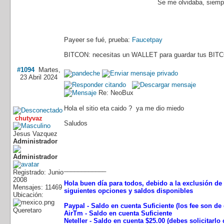
Se me olvidaba, siempr
Payeer se fué, prueba:
Faucetpay
BITCON: necesitas un WALLET para guardar tus BITC
#1094
Martes,
23 Abril 2024
Re: NeoBux
Hola el sitio eta caido ? ya me dio miedo
chutyvaz
Saludos
Jesus Vazquez
Administrador
____________
Registrado: Junio
2008
Hola buen día para todos, debido a la exclusión de 
Mensajes: 11469
siguientes opciones y saldos disponibles
Ubicación:
Paypal - Saldo en cuenta Suficiente (los fee son d
Queretaro
AirTm - Saldo en cuenta Suficiente
Neteller - Saldo en cuenta $25.00 (debes solicitarl