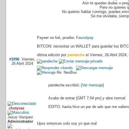
Aún te quedan dudas o preg
Pero no quieres 
No quieres hablar conmigo, puedes envia
Se me olvidaba, siempr
Payeer se fué, prueba:
Faucetpay
BITCON: necesitas un WALLET para guardar tus BITC
última edición por
pandeche
el Viernes, 26 Abril 2024;
#1096
Viernes,
26 Abril 2024
Re: NeoBux
pandeche escribió: [
Ver mensaje
]
Acabo de entrar (GMT 7:04 pm) y abre normal
EDITO: hasta hice un par de ads que me salier
chutyvaz
Jesus Vazquez
Administrador
Upss entonces solo soy yo que mal