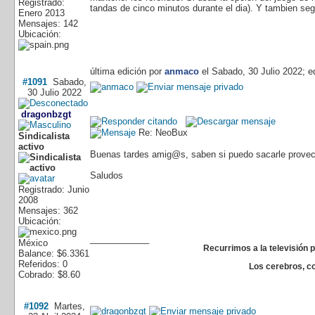
Registrado:
tandas de cinco minutos durante el dia). Y tambien se
Enero 2013
Mensajes: 142
Ubicación:
última edición por
anmaco
el Sabado, 30 Julio 2022; e
#1091
Sabado,
30 Julio 2022
dragonbzgt
Re: NeoBux
Sindicalista
activo
Buenas tardes amig@s, saben si puedo sacarle provecho
Saludos
Registrado: Junio
2008
Mensajes: 362
Ubicación:
____________
México
Recurrimos a la televisión 
Balance: $6.3361
Referidos: 0
Los cerebros, c
Cobrado: $8.60
#1092
Martes,