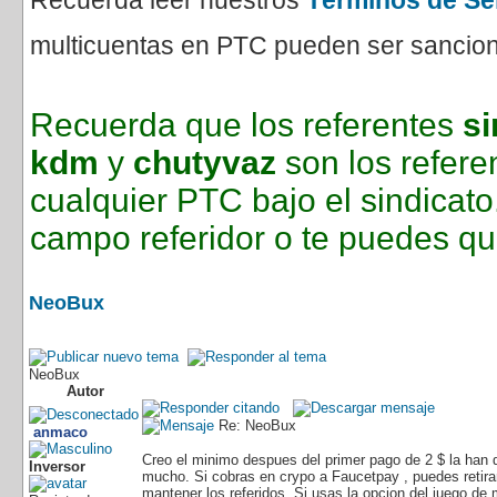
Recuerda leer nuestros
Términos de Se
multicuentas en PTC pueden ser sanciona
Recuerda que los referentes
si
kdm
y
chutyvaz
son los refere
cualquier PTC bajo el sindica
campo referidor o te puedes qu
NeoBux
NeoBux
Autor
Re: NeoBux
anmaco
Creo el minimo despues del primer pago de 2 $ la han
Inversor
mucho. Si cobras en crypo a Faucetpay , puedes retirar
mantener los referidos. Si usas la opcion del juego de