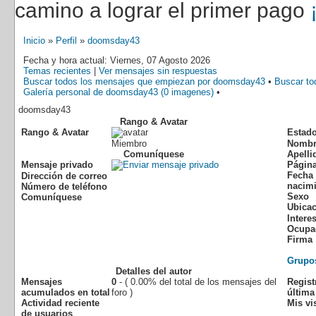
camino a lograr el primer pago
Inicio
»
Perfil
»
doomsday43
Fecha y hora actual: Viernes, 07 Agosto 2026
Temas recientes
|
Ver mensajes sin respuestas
Buscar todos los mensajes que empiezan por doomsday43
•
Buscar to
Galería personal de doomsday43 (0 imagenes)
•
doomsday43
Rango & Avatar
Rango & Avatar
Estad
Miembro
Nombr
Comuníquese
Apelli
Mensaje privado
Págin
Fecha
Dirección de correo
nacim
Número de teléfono
Sexo
Comuníquese
Ubica
Intere
Ocupa
Firma
Grupo
Detalles del autor
Mensajes
0
- ( 0.00% del total de los mensajes del
Regist
acumulados en total
foro )
última 
Actividad reciente
Mis vis
de usuarios