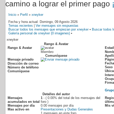
camino a lograr el primer pago
Inicio
»
Perfil
»
xneyker
Fecha y hora actual: Domingo, 09 Agosto 2026
Temas recientes
|
Ver mensajes sin respuestas
Buscar todos los mensajes que empiezan por xneyker
•
Buscar todos 
Galería personal de xneyker (0 imagenes)
•
xneyker
Rango & Avatar
Rango & Avatar
Estad
Miembro
Nomb
Comuníquese
Apell
Mensaje privado
Págin
Fecha
Dirección de correo
Sexo
Número de teléfono
Ubica
Comuníquese
Inter
Ocup
Firma
Grup
Detalles del autor
Mensajes
1
- ( 0.00% del total de los mensajes del
Regis
acumulados en total
foro )
última
Mensajes por día
0.00 mensajes por día
Mis vi
Mas activo en
Presentaciones y Dudas Generales
1 mensajes en este foro