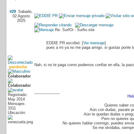
#29
Sabado,
02 Agosto
2025
Re: SurfOi - Surfio.site
EDDIE PR escribió: [
Ver mensaje
]
pues a mi ya no me paga amigo. si gustas ponle tu
Nah, si no te paga como podemos confiar en ella, la pas
pandeche
Colaborador
____________
Registrado:
Hol
May 2014
Mensajes:
Quieres saber co
3311
Aún con dudas, pasate p
Ubicación:
Aún te quedan dudas o pregu
Pero no quieres q
No quieres hablar conmigo, puedes enviar
Se me olvidaba, siempre