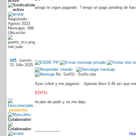
activo
amigo te sigue pagando ? tengo un pago pending de hace
Registrado:
Agosto 2023
Mensajes: 488
Ubicación:
san juan
#25
Jueves,
31 Julio 2025
Re: SurfOi - Surfio.site
Ayer cobré y me pagaron... Apenas llevo 0.45 así que me
EDITO:
Acabo de pedir y no me deja
pandeche
Colaborador
____________
Hol