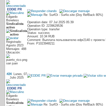
EDDIE PR
Re: SurfOi - Surfio.site (Doy RefBack 80%)
Edgardo
Boneless
Operation date: 07 Jul 2025 05:39
Sindicalista
Operation ID: 2239629536
activo
Operation type: transfer
Status: success
Amount: 10.34 RUB
Comment: Выплата пользователю edpr2140 с проекта 
Registrado:
From: P1023948211
Agosto 2023
Mensajes: 488
Ubicación:
san juan
#24
Lunes, 07
Julio 2025
EDDIE PR
Edgardo
Boneless
Sindicalista
Re: SurfOi - Surfio.site (Doy RefBack 80%)