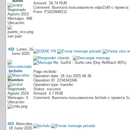
Amount: 19.74 RUB
Comment: Выплата пользователю edpr2140 с проекта 
Registrado:
From: P1023948211
Agosto 2023
Mensajes: 488
Ubicación:
san juan
#22
Lunes, 16
Junio 2025
Re: SurfOi - Surfio.site (Doy RefBack 80%)
bicholo
Pago recibido
Operation date: 18 Jun 2025 06:36
Miembro
Operation ID: 2234343346
Operation type: transfer
Registrado:
Status: success
Agosto 2024
Amount: 4.7 RUB
Mensajes: 6
Comment: Выплата пользователю bicholo с проекта Su
Ubicación:
#23
Miercoles,
18 Junio 2025