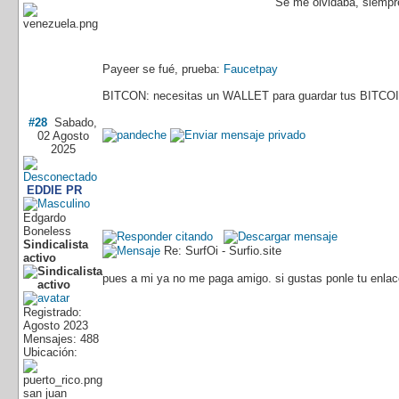
Se me olvidaba, siempre
Payeer se fué, prueba:
Faucetpay
BITCON: necesitas un WALLET para guardar tus BITCOI
#28
Sabado,
02 Agosto
2025
EDDIE PR
Edgardo
Boneless
Sindicalista
Re: SurfOi - Surfio.site
activo
pues a mi ya no me paga amigo. si gustas ponle tu enlace
Registrado:
Agosto 2023
Mensajes: 488
Ubicación:
san juan