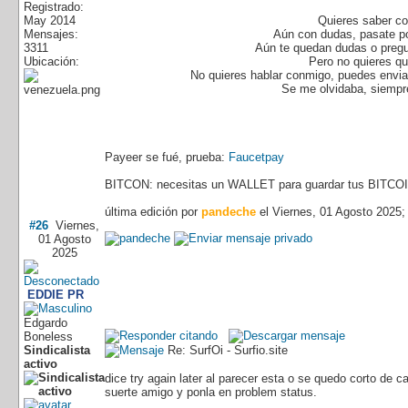
Registrado:
May 2014
Quieres saber co
Mensajes:
Aún con dudas, pasate p
3311
Aún te quedan dudas o pregu
Ubicación:
Pero no quieres q
No quieres hablar conmigo, puedes enviar
Se me olvidaba, siempre
Payeer se fué, prueba:
Faucetpay
BITCON: necesitas un WALLET para guardar tus BITCOI
última edición por
pandeche
el Viernes, 01 Agosto 2025;
#26
Viernes,
01 Agosto
2025
EDDIE PR
Edgardo
Boneless
Sindicalista
Re: SurfOi - Surfio.site
activo
dice try again later al parecer esta o se quedo corto de c
suerte amigo y ponla en problem status.