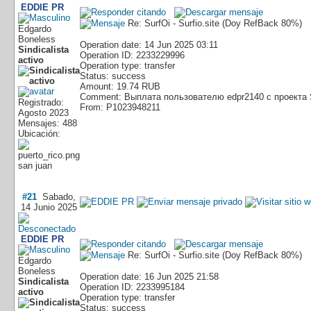
EDDIE PR
Re: SurfOi - Surfio.site (Doy RefBack 80%)
Edgardo
Boneless
Operation date: 14 Jun 2025 03:11
Sindicalista
Operation ID: 2233229996
activo
Operation type: transfer
Status: success
Amount: 19.74 RUB
Comment: Выплата пользователю edpr2140 с проекта 
Registrado:
From: P1023948211
Agosto 2023
Mensajes: 488
Ubicación:
san juan
#21
Sabado,
14 Junio 2025
EDDIE PR
Re: SurfOi - Surfio.site (Doy RefBack 80%)
Edgardo
Boneless
Operation date: 16 Jun 2025 21:58
Sindicalista
Operation ID: 2233995184
activo
Operation type: transfer
Status: success