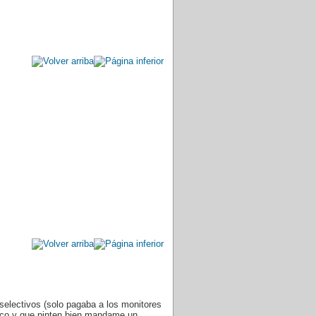
electivos (solo pagaba a los monitores
 poco y que pinten bien mandame un