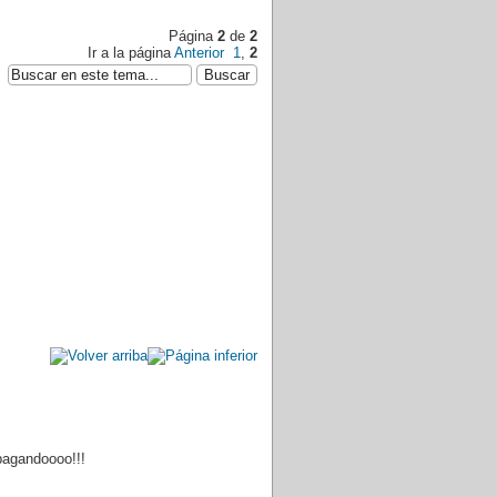
Página
2
de
2
Ir a la página
Anterior
1
,
2
pagandoooo!!!