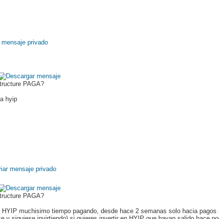
Structure PAGA?
la hyip
Structure PAGA?
ta HYIP muchisimo tiempo pagando, desde hace 2 semanas solo hacia pagos s
ese y siguiese invirtiendo) si quieres invertir en HYIP que hayan salido hace