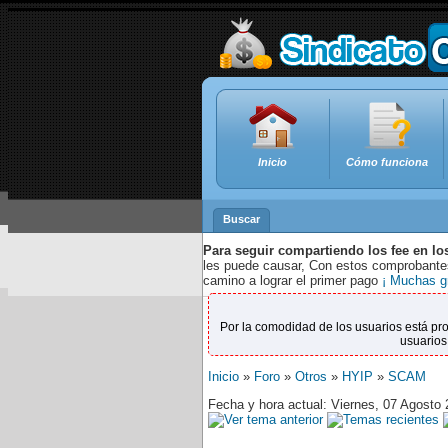
Inicio
Cómo funciona
Buscar
Para seguir compartiendo los fee en lo
les puede causar, Con estos comprobantes,
camino a lograr el primer pago
¡ Muchas g
Por la comodidad de los usuarios está pr
usuarios
Inicio
»
Foro
»
Otros
»
HYIP
»
SCAM
Fecha y hora actual: Viernes, 07 Agosto