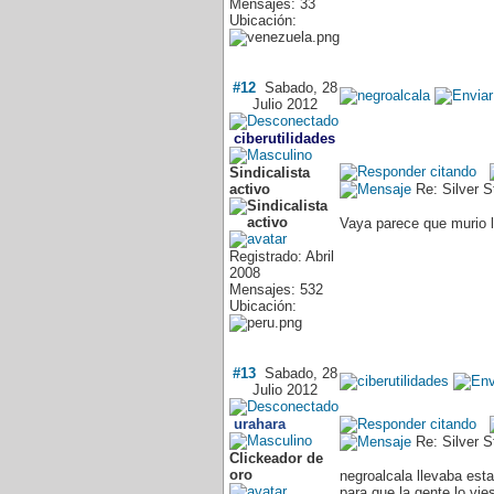
Mensajes: 33
Ubicación:
#12
Sabado, 28
Julio 2012
ciberutilidades
Sindicalista
activo
Re: Silver 
Vaya parece que murio 
Registrado: Abril
2008
Mensajes: 532
Ubicación:
#13
Sabado, 28
Julio 2012
urahara
Re: Silver 
Clickeador de
oro
negroalcala llevaba es
para que la gente lo vi