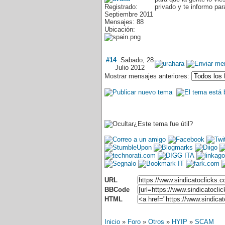
Registrado:
privado y te informo pa
Septiembre 2011
Mensajes: 88
Ubicación:
#14
Sabado, 28
Julio 2012
Mostrar mensajes anteriores:
¿Este tema fue útil?
URL
BBCode
HTML
Inicio
»
Foro
»
Otros
»
HYIP
»
SCAM