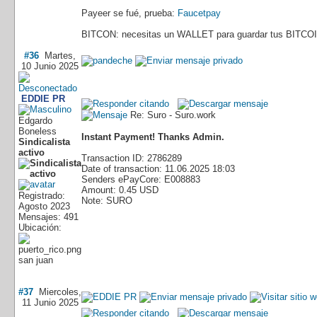
Payeer se fué, prueba:
Faucetpay
BITCON: necesitas un WALLET para guardar tus BITCOI
#36
Martes,
10 Junio 2025
EDDIE PR
Re: Suro - Suro.work
Edgardo
Boneless
Instant Payment! Thanks Admin.
Sindicalista
activo
Transaction ID: 2786289
Date of transaction: 11.06.2025 18:03
Senders ePayCore: E008883
Amount: 0.45 USD
Registrado:
Note: SURO
Agosto 2023
Mensajes: 491
Ubicación:
san juan
#37
Miercoles,
11 Junio 2025