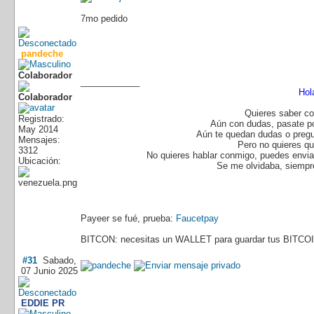
7mo pedido
pandeche
Colaborador
____________
Hol
Quieres saber co
Registrado:
Aún con dudas, pasate p
May 2014
Aún te quedan dudas o pregu
Mensajes:
Pero no quieres q
3312
No quieres hablar conmigo, puedes enviar
Ubicación:
Se me olvidaba, siempre
Payeer se fué, prueba:
Faucetpay
BITCON: necesitas un WALLET para guardar tus BITCOI
#31
Sabado,
07 Junio 2025
EDDIE PR