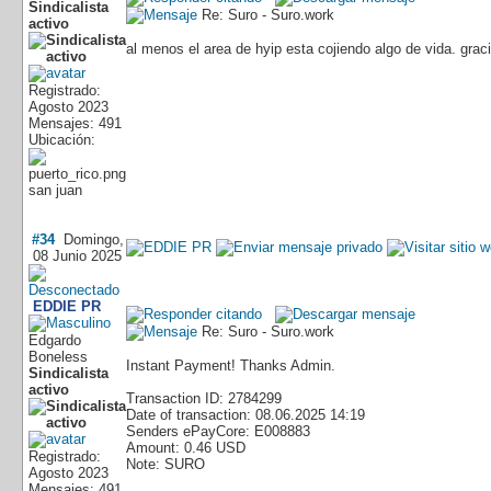
Sindicalista
Re: Suro - Suro.work
activo
al menos el area de hyip esta cojiendo algo de vida. gr
Registrado:
Agosto 2023
Mensajes: 491
Ubicación:
san juan
#34
Domingo,
08 Junio 2025
EDDIE PR
Re: Suro - Suro.work
Edgardo
Boneless
Instant Payment! Thanks Admin.
Sindicalista
activo
Transaction ID: 2784299
Date of transaction: 08.06.2025 14:19
Senders ePayCore: E008883
Amount: 0.46 USD
Registrado:
Note: SURO
Agosto 2023
Mensajes: 491