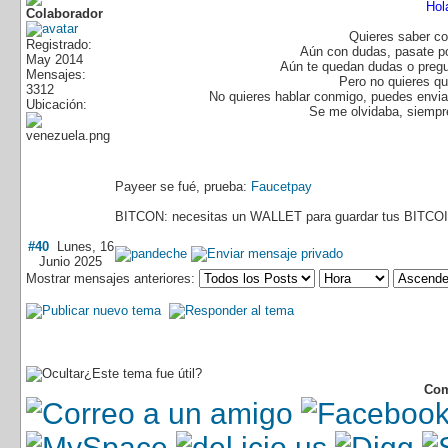
Hol
Quieres saber co
Registrado:
Aún con dudas, pasate p
May 2014
Aún te quedan dudas o pregu
Mensajes:
Pero no quieres q
3312
No quieres hablar conmigo, puedes enviar
Ubicación:
Se me olvidaba, siempre
Payeer se fué, prueba:
Faucetpay
BITCON: necesitas un WALLET para guardar tus BITCOI
#40
Lunes, 16
Junio 2025
Mostrar mensajes anteriores:
¿Este tema fue útil?
Com