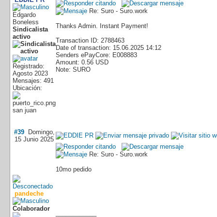
Re: Suro - Suro.work
Edgardo
Boneless
Thanks Admin. Instant Payment!
Sindicalista
activo
Transaction ID: 2788463
Date of transaction: 15.06.2025 14:12
Senders ePayCore: E008883
Amount: 0.56 USD
Registrado:
Note: SURO
Agosto 2023
Mensajes: 491
Ubicación:
san juan
#39
Domingo,
15 Junio 2025
Re: Suro - Suro.work
10mo pedido
pandeche
Colaborador
____________