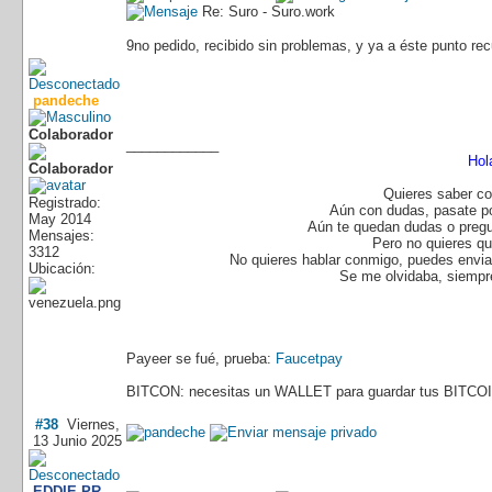
Re: Suro - Suro.work
9no pedido, recibido sin problemas, y ya a éste punto recu
pandeche
Colaborador
____________
Hol
Quieres saber co
Registrado:
Aún con dudas, pasate p
May 2014
Aún te quedan dudas o pregu
Mensajes:
Pero no quieres q
3312
No quieres hablar conmigo, puedes enviar
Ubicación:
Se me olvidaba, siempre
Payeer se fué, prueba:
Faucetpay
BITCON: necesitas un WALLET para guardar tus BITCOI
#38
Viernes,
13 Junio 2025
EDDIE PR