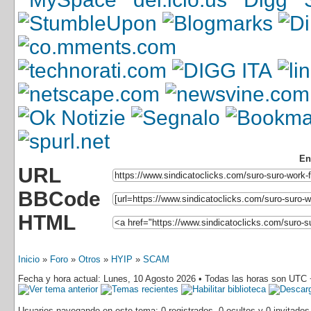
En
URL
BBCode
HTML
Inicio
»
Foro
»
Otros
»
HYIP
»
SCAM
Fecha y hora actual: Lunes, 10 Agosto 2026 • Todas las horas son UTC 
Usuarios navegando en este tema: 0 registrados, 0 ocultos y 0 invitados