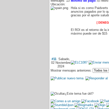
Mensajes: 13
Mínimo de pago:
El retir
Ubicación:
Hola si es como Paidverts
anuncios pagados por lo que
gracias por el aporte salud
[ DENE
El ROI es el retorno de la 
máximo puede ser de $15
#11
Sabado,
02 Noviembre
2024
Mostrar mensajes anteriores:
¿Este tema fue útil?