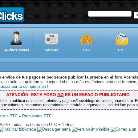
B
Quiénes somos
Noticias
PTC
GPT
s envíos de tus pagos te pediremos publicar la prueba en el foro
Además 
 no solo les quitaran la inseguridad a los más escépticos sino que también,
racias por tu comprensión !
ATENCIÓN: ESTE FORO
NO
ES UN ESPACIO PUBLICITARIO
ohibido publicar enlaces de referido y páginas/foros/blogs de cómo ganar dinero.
 que vulneren las normas reiteradamente tendrán bloqueado el uso del foro para 
ato
»
PTC
»
Propuestas PTC
2026 • Todas las horas son UTC + 1 Hora