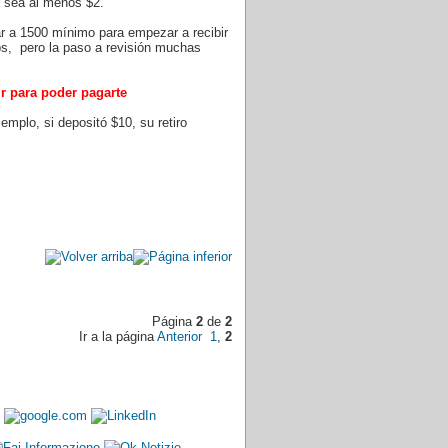
a sea al menos $2.
r a 1500 mínimo para empezar a recibir
aps, pero la paso a revisión muchas
ir para poder pagarte
emplo, si depositó $10, su retiro
Página
2
de
2
Ir a la página
Anterior
1
,
2