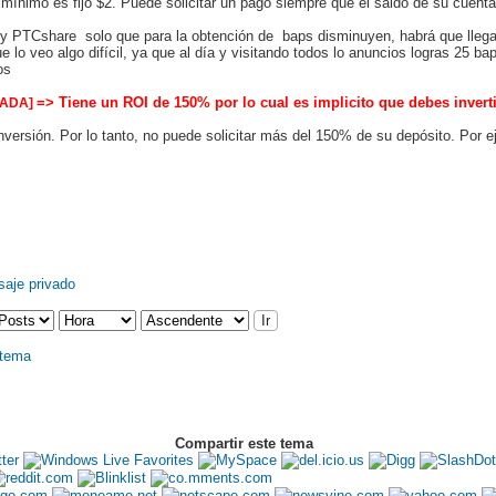
o mínimo es fijo $2. Puede solicitar un pago siempre que el saldo de su cuent
 y PTCshare solo que para la obtención de baps disminuyen, habrá que llega
 lo veo algo difícil, ya que al día y visitando todos lo anuncios logras 25 b
os
=> Tiene un ROI de 150% por lo cual es implicito que debes invert
GADA]
inversión. Por lo tanto, no puede solicitar más del 150% de su depósito. Por ej
Compartir este tema