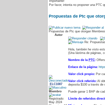
Importante!
Por favor, intenta no proponer una PTC q
Propuestas de Ptc que otor
Propuestas de Ptc que otorgan Membresi
Autor
Re: Propuestas
Hola, también he visto es
(Una lástima de páginas, co
Nombre de la
PTC
:
Offer
Enlace de la página:
http
Valor click propio:
Por ca
Valor click referido:
Al ob
ELC1087
deposita $100 a través de 
Miembro
Puede ganar 1 BAP de cada
Registrado:
Límite de referidos direct
May 2024