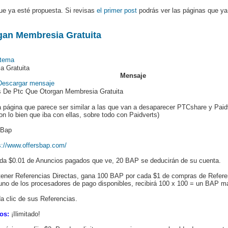
ue ya esté propuesta. Si revisas
el primer post
podrás ver las páginas que ya
gan Membresia Gratuita
a Gratuita
Mensaje
 De Ptc Que Otorgan Membresia Gratuita
ta página que parece ser similar a las que van a desaparecer PTCshare y Pa
n lo bien que iba con ellas, sobre todo con Paidverts)
sBap
s://www.offersbap.com/
da $0.01 de Anuncios pagados que ve, 20 BAP se deducirán de su cuenta.
tener Referencias Directas, gana 100 BAP por cada $1 de compras de Referenc
uno de los procesadores de pago disponibles, recibirá 100 x 100 = un BAP m
 clic de sus Referencias.
os:
¡Ilimitado!