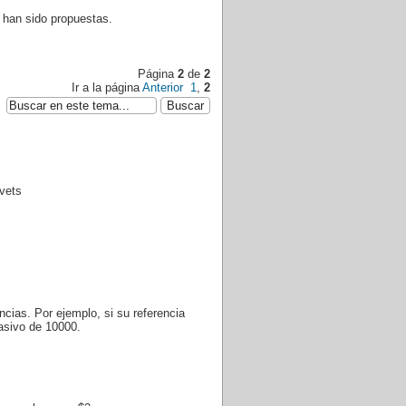
 han sido propuestas.
Página
2
de
2
Ir a la página
Anterior
1
,
2
idvets
ias. Por ejemplo, si su referencia
asivo de 10000.