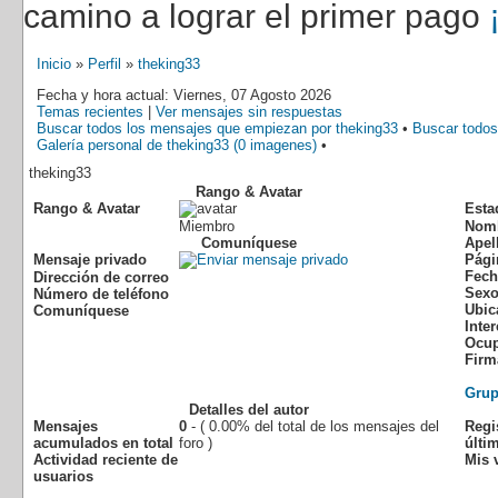
camino a lograr el primer pago
Inicio
»
Perfil
»
theking33
Fecha y hora actual: Viernes, 07 Agosto 2026
Temas recientes
|
Ver mensajes sin respuestas
Buscar todos los mensajes que empiezan por theking33
•
Buscar todos
Galería personal de theking33 (0 imagenes)
•
theking33
Rango & Avatar
Rango & Avatar
Esta
Miembro
Nom
Comuníquese
Apel
Mensaje privado
Pági
Fech
Dirección de correo
Sex
Número de teléfono
Ubic
Comuníquese
Inte
Ocup
Firm
Gru
Detalles del autor
Mensajes
0
- ( 0.00% del total de los mensajes del
Regi
acumulados en total
foro )
últim
Actividad reciente de
Mis v
usuarios