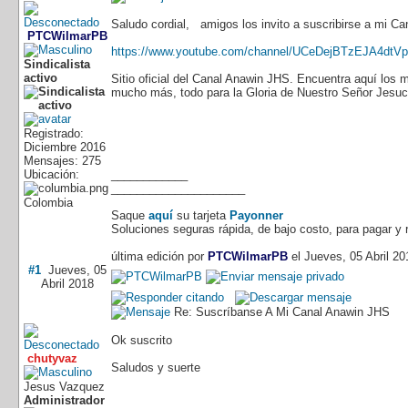
Saludo cordial,
amigos los invito a suscribirse a mi Ca
PTCWilmarPB
https://www.youtube.com/channel/UCeDejBTzEJA4dtV
Sindicalista
activo
Sitio oficial del Canal Anawin JHS. Encuentra aquí los 
mucho más, todo para la Gloria de Nuestro Señor Jesucr
Registrado:
Diciembre 2016
Mensajes: 275
Ubicación:
____________
_____________________
Colombia
Saque
aquí
su tarjeta
Payonner
Soluciones seguras rápida, de bajo costo, para pagar y r
última edición por
PTCWilmarPB
el Jueves, 05 Abril 2
#1
Jueves, 05
Abril 2018
Re: Suscríbanse A Mi Canal Anawin JHS
Ok suscrito
chutyvaz
Saludos y suerte
Jesus Vazquez
Administrador