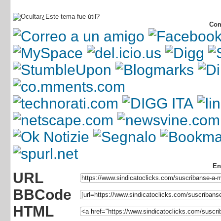
¿Este tema fue útil?
Com
En
URL
BBCode
HTML