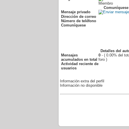
Miembro
Comuníquese
Mensaje privado
Dirección de correo
Número de teléfono
Comuníquese
Detalles del aut
Mensajes
0
- ( 0.00% del tot
acumulados en total
foro )
Actividad reciente de
usuarios
Información extra del perfil
Información no disponible