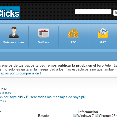
B
Quiénes somos
Noticias
PTC
GPT
s envíos de tus pagos te pediremos publicar la prueba en el foro
Además 
 no solo les quitaran la inseguridad a los más escépticos sino que también,
racias por tu comprensión !
o 2026
puestas
n por soyelpiki
•
Buscar todos los mensajes de soyelpiki
es)
•
r
Información
Estado