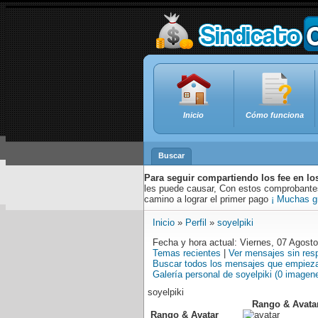
Inicio
Cómo funciona
Buscar
Para seguir compartiendo los fee en lo
les puede causar, Con estos comprobantes,
camino a lograr el primer pago
¡ Muchas g
Inicio
»
Perfil
»
soyelpiki
Fecha y hora actual: Viernes, 07 Agost
Temas recientes
|
Ver mensajes sin res
Buscar todos los mensajes que empieza
Galería personal de soyelpiki (0 imagen
soyelpiki
Rango & Avata
Rango & Avatar