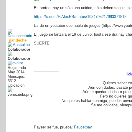
Es sorteo, hay un sólo una unidad, sólo deben seguir, like
https://x.com/ElAlexRB/status/1934705217993371818
Es de un youtuber que habla de juegos (https://www.you
El juego se lanzará el 19 de Junio, hasta ese día hay cha
pandeche
SUERTE
Colaborador
Registrado:
____________
May 2014
Hol
Mensajes:
3312
Quieres saber co
Ubicación:
Aún con dudas, pasate p
Aún te quedan dudas o pregu
Pero no quieres q
No quieres hablar conmigo, puedes enviar
Se me olvidaba, siempre
Payeer se fué, prueba:
Faucetpay