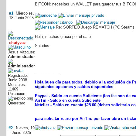
BITCON: necesitas un WALLET para guardar tus BITCOI
#1
Miercoles,
18 Junio 2025
Re: SORTEO Juego REMATCH (PC Steam)
Hola, muchas gracia por el dato
chutyvaz
Saludos
Jesus Vazquez
Administrador
____________
Registrado:
Junio 2008
Hola buen día para todos, debido a la exclusión de Pa
Mensajes:
siguientes opciones y saldos disponibles
11469
Ubicación:
Paypal - Saldo en cuenta Suficiente (los fee son de c
AirTm - Saldo en cuenta Suficiente
Queretaro
Neteller - Saldo en cuenta $25.00 (debes solicitarlo 
para solicitar retiro por AirTm
: por favor abre un tic
#2
Jueves, 19
Junio 2025