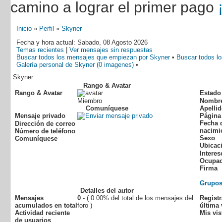
camino a lograr el primer pago
Inicio
»
Perfil
»
Skyner
Fecha y hora actual: Sabado, 08 Agosto 2026
Temas recientes
|
Ver mensajes sin respuestas
Buscar todos los mensajes que empiezan por Skyner
•
Buscar todos l
Galería personal de Skyner (0 imagenes)
•
Skyner
Rango & Avatar
Rango & Avatar
Estado
Miembro
Nombr
Comuníquese
Apelli
Mensaje privado
Página
Fecha 
Dirección de correo
nacimi
Número de teléfono
Sexo
Comuníquese
Ubicac
Interes
Ocupac
Firma
Grupo
Detalles del autor
Mensajes
0
- ( 0.00% del total de los mensajes del
Regist
acumulados en total
foro )
última 
Actividad reciente
Mis vis
de usuarios