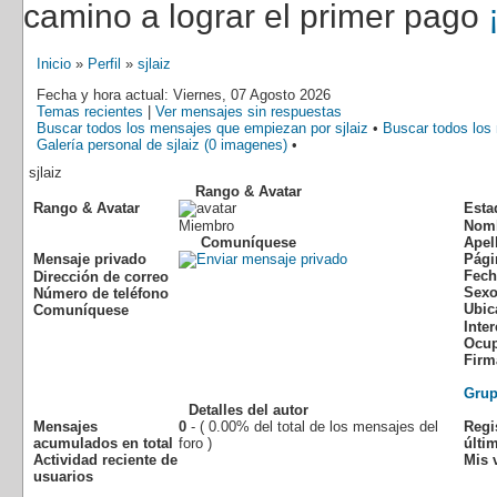
camino a lograr el primer pago
Inicio
»
Perfil
»
sjlaiz
Fecha y hora actual: Viernes, 07 Agosto 2026
Temas recientes
|
Ver mensajes sin respuestas
Buscar todos los mensajes que empiezan por sjlaiz
•
Buscar todos los 
Galería personal de sjlaiz (0 imagenes)
•
sjlaiz
Rango & Avatar
Rango & Avatar
Esta
Miembro
Nom
Comuníquese
Apel
Mensaje privado
Pági
Fech
Dirección de correo
Sex
Número de teléfono
Ubic
Comuníquese
Inte
Ocup
Firm
Gru
Detalles del autor
Mensajes
0
- ( 0.00% del total de los mensajes del
Regi
acumulados en total
foro )
últim
Actividad reciente de
Mis v
usuarios