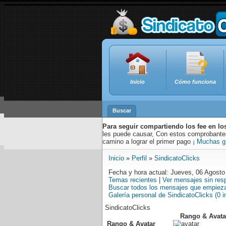
Inicio
Cómo funciona
Buscar
Para seguir compartiendo los fee en lo
les puede causar, Con estos comprobantes,
camino a lograr el primer pago
¡ Muchas g
Inicio
»
Perfil
»
SindicatoClicks
Fecha y hora actual: Jueves, 06 Agosto
Temas recientes
|
Ver mensajes sin res
Buscar todos los mensajes que empieza
Galería personal de SindicatoClicks (0 
SindicatoClicks
Rango & Avata
Rango & Avatar