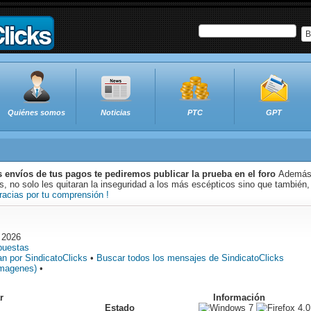
B
Quiénes somos
Noticias
PTC
GPT
s envíos de tus pagos te pediremos publicar la prueba en el foro
Además 
 no solo les quitaran la inseguridad a los más escépticos sino que también,
racias por tu comprensión !
 2026
puestas
n por SindicatoClicks
•
Buscar todos los mensajes de SindicatoClicks
imagenes)
•
r
Información
Estado