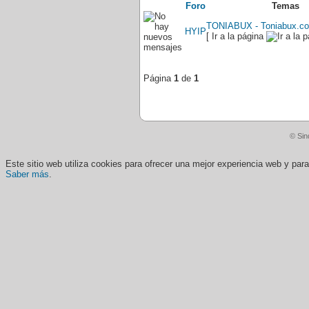
Foro
Temas
TONIABUX - Toniabux.co
HYIP
[ Ir a la página
Página
1
de
1
© Sin
Este sitio web utiliza cookies para ofrecer una mejor experiencia web y pa
Saber más
.