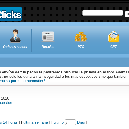
B
Quiénes somos
Noticias
PTC
GPT
s envíos de tus pagos te pediremos publicar la prueba en el foro
Además 
 no solo les quitaran la inseguridad a los más escépticos sino que también,
racias por tu comprensión !
o 2026
puestas
as 24 horas
] [
última semana
] [
último
Días
]