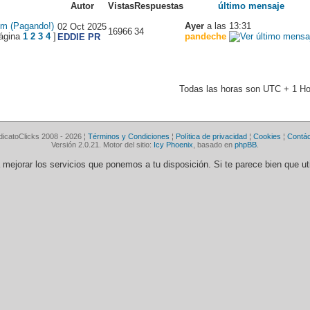
Autor
Vistas
Respuestas
último mensaje
m (Pagando!)
Ayer
a las 13:31
02 Oct 2025
16966
34
1
2
3
4
]
pandeche
EDDIE PR
Todas las horas son UTC + 1 Ho
dicatoClicks 2008 - 2026 ¦
Términos y Condiciones
¦
Política de privacidad
¦
Cookies
¦
Contá
Versión 2.0.21. Motor del sitio:
Icy Phoenix
, basado en
phpBB
.
ra mejorar los servicios que ponemos a tu disposición. Si te parece bien que