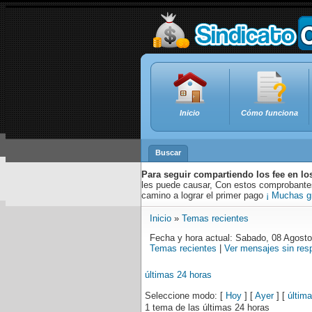
Inicio
Cómo funciona
Buscar
Para seguir compartiendo los fee en lo
les puede causar, Con estos comprobantes,
camino a lograr el primer pago
¡ Muchas g
Inicio
»
Temas recientes
Fecha y hora actual: Sabado, 08 Agost
Temas recientes
|
Ver mensajes sin res
últimas 24 horas
Seleccione modo: [
Hoy
] [
Ayer
] [
últim
1 tema de las últimas 24 horas