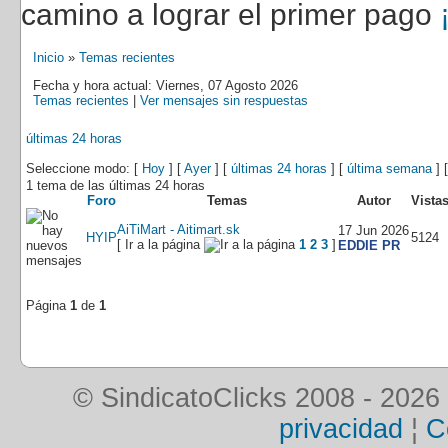
camino a lograr el primer pago
Inicio
»
Temas recientes
Fecha y hora actual: Viernes, 07 Agosto 2026
Temas recientes
|
Ver mensajes sin respuestas
últimas 24 horas
Seleccione modo: [
Hoy
] [
Ayer
] [
últimas 24 horas
] [
última semana
] 
1 tema de las últimas 24 horas
Foro
Temas
Autor
Vista
AiTiMart - Aitimart.sk
17 Jun 2026
HYIP
5124
[ Ir a la página
1
2
3
]
EDDIE PR
Página
1
de
1
© SindicatoClicks 2008 - 2026
privacidad
¦
C