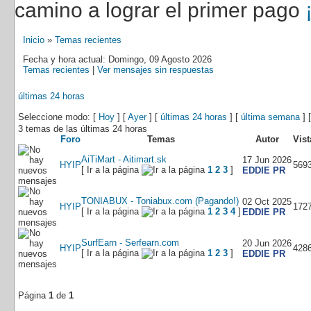
camino a lograr el primer pago
Inicio
»
Temas recientes
Fecha y hora actual: Domingo, 09 Agosto 2026
Temas recientes
|
Ver mensajes sin respuestas
últimas 24 horas
Seleccione modo: [
Hoy
] [
Ayer
] [
últimas 24 horas
] [
última semana
] 
3 temas de las últimas 24 horas
Foro
Temas
Autor
Vist
AiTiMart - Aitimart.sk
17 Jun 2026
HYIP
569
[ Ir a la página
1
2
3
]
EDDIE PR
TONIABUX - Toniabux.com (Pagando!)
02 Oct 2025
HYIP
172
[ Ir a la página
1
2
3
4
]
EDDIE PR
SurfEarn - Serfearn.com
20 Jun 2026
HYIP
428
[ Ir a la página
1
2
3
]
EDDIE PR
Página
1
de
1