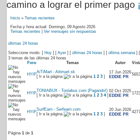
camino a lograr el primer pago
Inicio
»
Temas recientes
Fecha y hora actual: Domingo, 09 Agosto 2026
Temas recientes
|
Ver mensajes sin respuestas
últimas 24 horas
Seleccione modo: [
Hoy
] [
Ayer
] [
últimas 24 horas
] [
última semana
] 
3 temas de las últimas 24 horas
Foro
Temas
Autor
Vist
AiTiMart - Aitimart.sk
17 Jun 2026
HYIP
565
[ Ir a la página
1
2
3
]
EDDIE PR
TONIABUX - Toniabux.com (Pagando!)
02 Oct 2025
HYIP
172
[ Ir a la página
1
2
3
4
]
EDDIE PR
SurfEarn - Serfearn.com
20 Jun 2026
HYIP
427
[ Ir a la página
1
2
3
]
EDDIE PR
Página
1
de
1