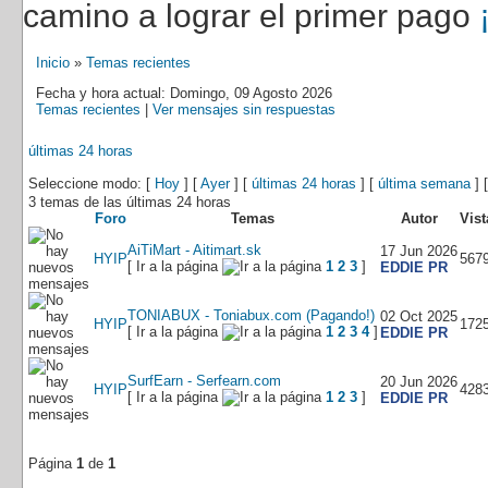
camino a lograr el primer pago
Inicio
»
Temas recientes
Fecha y hora actual: Domingo, 09 Agosto 2026
Temas recientes
|
Ver mensajes sin respuestas
últimas 24 horas
Seleccione modo: [
Hoy
] [
Ayer
] [
últimas 24 horas
] [
última semana
] 
3 temas de las últimas 24 horas
Foro
Temas
Autor
Vist
AiTiMart - Aitimart.sk
17 Jun 2026
HYIP
567
[ Ir a la página
1
2
3
]
EDDIE PR
TONIABUX - Toniabux.com (Pagando!)
02 Oct 2025
HYIP
172
[ Ir a la página
1
2
3
4
]
EDDIE PR
SurfEarn - Serfearn.com
20 Jun 2026
HYIP
428
[ Ir a la página
1
2
3
]
EDDIE PR
Página
1
de
1