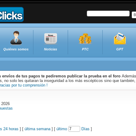
B
Quiénes somos
Noticias
PTC
GPT
s envíos de tus pagos te pediremos publicar la prueba en el foro
Además 
 no solo les quitaran la inseguridad a los más escépticos sino que también,
racias por tu comprensión !
o 2026
puestas
as 24 horas
] [
última semana
] [
último
Días
]