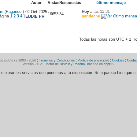
Autor
Vistas
Respuestas
último mensaje
m (Pagando!)
Hoy
a las 13:31
02 Oct 2025
16653
34
1
2
3
4
]
pandeche
EDDIE PR
Todas las horas son UTC + 1 Ho
dicatoClicks 2008 - 2026 ¦
Términos y Condiciones
¦
Política de privacidad
¦
Cookies
¦
Contá
Versión 2.0.21. Motor del sitio:
Icy Phoenix
, basado en
phpBB
.
ra mejorar los servicios que ponemos a tu disposición. Si te parece bien que