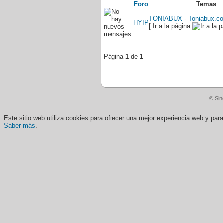
Foro
Temas
TONIABUX - Toniabux.co
HYIP
[ Ir a la página
Página
1
de
1
© Sin
Este sitio web utiliza cookies para ofrecer una mejor experiencia web y pa
Saber más
.