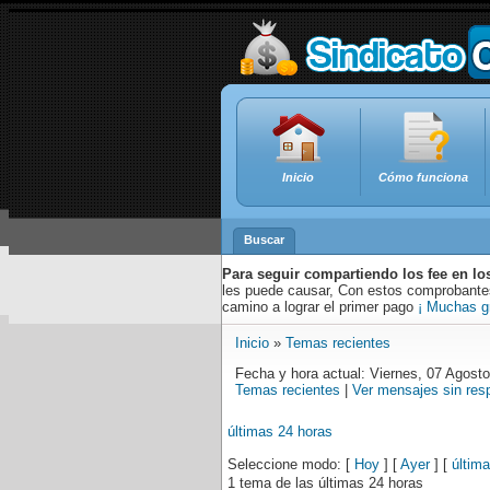
Inicio
Cómo funciona
Buscar
Para seguir compartiendo los fee en lo
les puede causar, Con estos comprobantes,
camino a lograr el primer pago
¡ Muchas g
Inicio
»
Temas recientes
Fecha y hora actual: Viernes, 07 Agost
Temas recientes
|
Ver mensajes sin res
últimas 24 horas
Seleccione modo: [
Hoy
] [
Ayer
] [
últim
1 tema de las últimas 24 horas