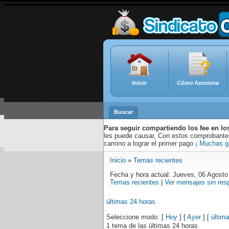
Inicio
Cómo funciona
Buscar
Para seguir compartiendo los fee en lo
les puede causar, Con estos comprobantes,
camino a lograr el primer pago
¡ Muchas g
Inicio
»
Temas recientes
Fecha y hora actual: Jueves, 06 Agosto
Temas recientes
|
Ver mensajes sin res
últimas 24 horas
Seleccione modo: [
Hoy
] [
Ayer
] [
últim
1 tema de las últimas 24 horas