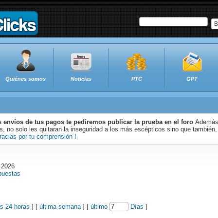
B
Quiénes somos
Noticias
PTC
GPT
s envíos de tus pagos te pediremos publicar la prueba en el foro
Además 
 no solo les quitaran la inseguridad a los más escépticos sino que también,
racias por tu comprensión !
 2026
puestas
as 24 horas
] [
última semana
] [
último
Días
]