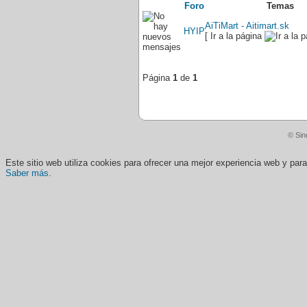
Foro
Temas
AiTiMart - Aitimart.sk
HYIP
[ Ir a la página
Página
1
de
1
© Sin
Este sitio web utiliza cookies para ofrecer una mejor experiencia web y pa
Saber más
.