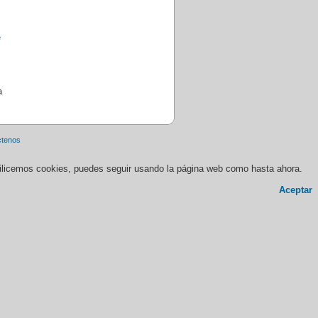
a
ctenos
 utilicemos cookies, puedes seguir usando la página web como hasta ahora.
Aceptar