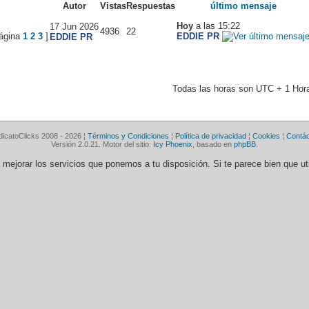
Autor
Vistas
Respuestas
último mensaje
Hoy
a las 15:22
17 Jun 2026
4936
22
1
2
3
]
EDDIE PR
EDDIE PR
Todas las horas son UTC + 1 Hor
dicatoClicks 2008 - 2026 ¦
Términos y Condiciones
¦
Política de privacidad
¦
Cookies
¦
Contá
Versión 2.0.21. Motor del sitio:
Icy Phoenix
, basado en
phpBB
.
ra mejorar los servicios que ponemos a tu disposición. Si te parece bien que