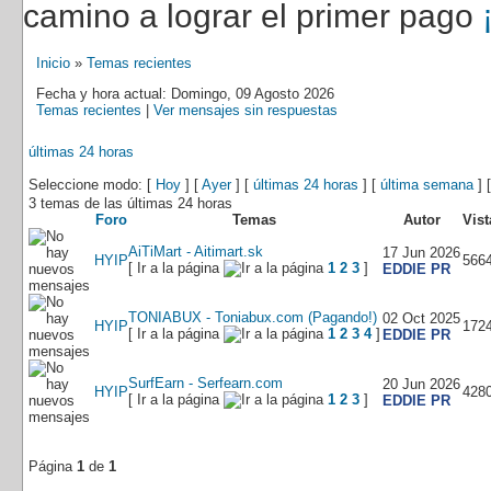
camino a lograr el primer pago
Inicio
»
Temas recientes
Fecha y hora actual: Domingo, 09 Agosto 2026
Temas recientes
|
Ver mensajes sin respuestas
últimas 24 horas
Seleccione modo: [
Hoy
] [
Ayer
] [
últimas 24 horas
] [
última semana
] 
3 temas de las últimas 24 horas
Foro
Temas
Autor
Vist
AiTiMart - Aitimart.sk
17 Jun 2026
HYIP
566
[ Ir a la página
1
2
3
]
EDDIE PR
TONIABUX - Toniabux.com (Pagando!)
02 Oct 2025
HYIP
172
[ Ir a la página
1
2
3
4
]
EDDIE PR
SurfEarn - Serfearn.com
20 Jun 2026
HYIP
428
[ Ir a la página
1
2
3
]
EDDIE PR
Página
1
de
1