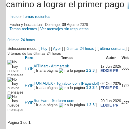
camino a lograr el primer pago
Inicio
»
Temas recientes
Fecha y hora actual: Domingo, 09 Agosto 2026
Temas recientes
|
Ver mensajes sin respuestas
últimas 24 horas
Seleccione modo: [
Hoy
] [
Ayer
] [
últimas 24 horas
] [
última semana
] 
3 temas de las últimas 24 horas
Foro
Temas
Autor
Vist
AiTiMart - Aitimart.sk
17 Jun 2026
HYIP
565
[ Ir a la página
1
2
3
]
EDDIE PR
TONIABUX - Toniabux.com (Pagando!)
02 Oct 2025
HYIP
172
[ Ir a la página
1
2
3
4
]
EDDIE PR
SurfEarn - Serfearn.com
20 Jun 2026
HYIP
427
[ Ir a la página
1
2
3
]
EDDIE PR
Página
1
de
1