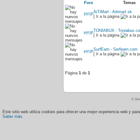
Foro
Temas
AiTiMart - Aitimart.sk
HYIP
[ Ir a la página
TONIABUX - Toniabux.co
HYIP
[ Ir a la página
SurfEarn - Serfearn.com
HYIP
[ Ir a la página
Página
1
de
1
© Sin
Este sitio web utiliza cookies para ofrecer una mejor experiencia web y pa
Saber más
.