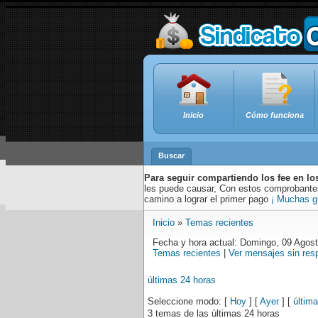
Inicio
Cómo funciona
Buscar
Para seguir compartiendo los fee en lo
les puede causar, Con estos comprobantes,
camino a lograr el primer pago
¡ Muchas g
Inicio
»
Temas recientes
Fecha y hora actual: Domingo, 09 Agos
Temas recientes
|
Ver mensajes sin res
últimas 24 horas
Seleccione modo: [
Hoy
] [
Ayer
] [
últim
3 temas de las últimas 24 horas