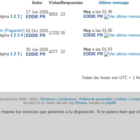
Autor
Vistas
Respuestas
último mensaje
Hoy
a las 01:36
17 Jun 2026
5653
23
1
2
3
]
EDDIE PR
EDDIE PR
m (Pagando!)
Hoy
a las 01:05
02 Oct 2025
17232
35
1
2
3
4
]
EDDIE PR
EDDIE PR
Hoy
a las 01:03
20 Jun 2026
4277
22
1
2
3
]
EDDIE PR
EDDIE PR
Todas las horas son UTC + 1 H
dicatoClicks 2008 - 2026 ¦
Términos y Condiciones
¦
Política de privacidad
¦
Cookies
¦
Contá
Versión 2.0.21. Motor del sitio:
Icy Phoenix
, basado en
phpBB
.
ra mejorar los servicios que ponemos a tu disposición. Si te parece bien que