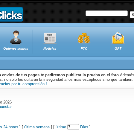
B
Quiénes somos
Noticias
PTC
GPT
s envíos de tus pagos te pediremos publicar la prueba en el foro
Además 
 no solo les quitaran la inseguridad a los más escépticos sino que también,
racias por tu comprensión !
to 2026
puestas
as 24 horas
] [
última semana
] [
último
Días
]