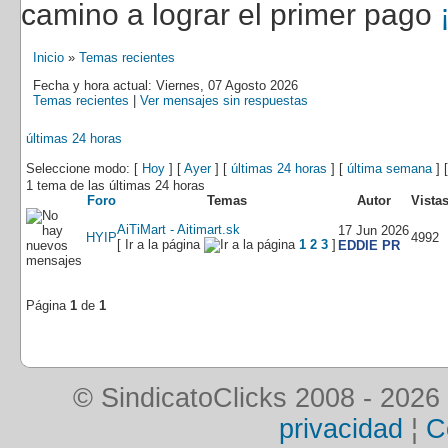
camino a lograr el primer pago
Inicio
»
Temas recientes
Fecha y hora actual: Viernes, 07 Agosto 2026
Temas recientes
|
Ver mensajes sin respuestas
últimas 24 horas
Seleccione modo: [
Hoy
] [
Ayer
] [
últimas 24 horas
] [
última semana
] 
1 tema de las últimas 24 horas
Foro
Temas
Autor
Vista
AiTiMart - Aitimart.sk
17 Jun 2026
HYIP
4992
[ Ir a la página
1
2
3
]
EDDIE PR
Página
1
de
1
© SindicatoClicks 2008 - 2026
privacidad
¦
C