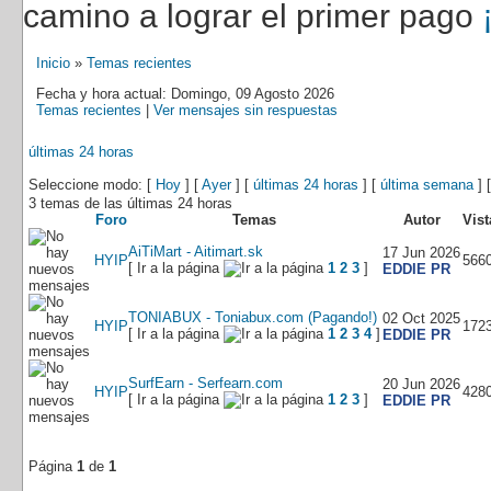
camino a lograr el primer pago
Inicio
»
Temas recientes
Fecha y hora actual: Domingo, 09 Agosto 2026
Temas recientes
|
Ver mensajes sin respuestas
últimas 24 horas
Seleccione modo: [
Hoy
] [
Ayer
] [
últimas 24 horas
] [
última semana
] 
3 temas de las últimas 24 horas
Foro
Temas
Autor
Vist
AiTiMart - Aitimart.sk
17 Jun 2026
HYIP
566
[ Ir a la página
1
2
3
]
EDDIE PR
TONIABUX - Toniabux.com (Pagando!)
02 Oct 2025
HYIP
172
[ Ir a la página
1
2
3
4
]
EDDIE PR
SurfEarn - Serfearn.com
20 Jun 2026
HYIP
428
[ Ir a la página
1
2
3
]
EDDIE PR
Página
1
de
1