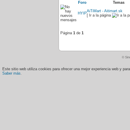
Foro
Temas
AiTiMart - Aitimart.sk
HYIP
[ Ir a la página
Página
1
de
1
© Sin
Este sitio web utiliza cookies para ofrecer una mejor experiencia web y pa
Saber más
.