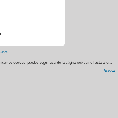
a
ctenos
 utilicemos cookies, puedes seguir usando la página web como hasta ahora.
Aceptar