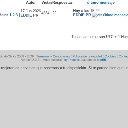
Autor
Vistas
Respuestas
último mensaje
Hoy
a las 15:22
17 Jun 2026
4834
22
1
2
3
]
EDDIE PR
EDDIE PR
Todas las horas son UTC + 1 Hor
dicatoClicks 2008 - 2026 ¦
Términos y Condiciones
¦
Política de privacidad
¦
Cookies
¦
Contá
Versión 2.0.21. Motor del sitio:
Icy Phoenix
, basado en
phpBB
.
ra mejorar los servicios que ponemos a tu disposición. Si te parece bien que