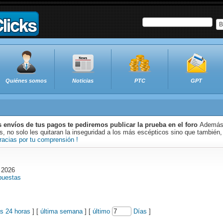
B
Quiénes somos
Noticias
PTC
GPT
s envíos de tus pagos te pediremos publicar la prueba en el foro
Además 
 no solo les quitaran la inseguridad a los más escépticos sino que también,
racias por tu comprensión !
 2026
puestas
as 24 horas
] [
última semana
] [
último
Días
]