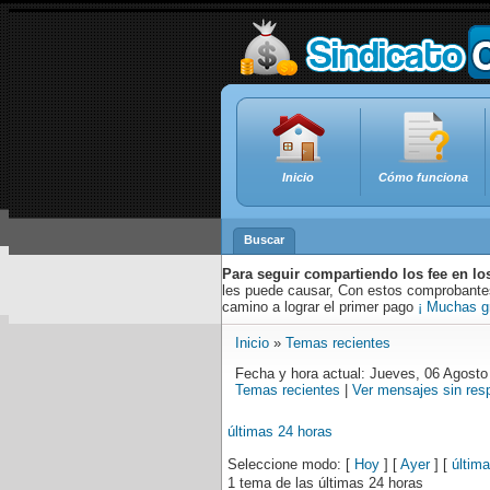
Inicio
Cómo funciona
Buscar
Para seguir compartiendo los fee en lo
les puede causar, Con estos comprobantes,
camino a lograr el primer pago
¡ Muchas g
Inicio
»
Temas recientes
Fecha y hora actual: Jueves, 06 Agosto
Temas recientes
|
Ver mensajes sin res
últimas 24 horas
Seleccione modo: [
Hoy
] [
Ayer
] [
últim
1 tema de las últimas 24 horas