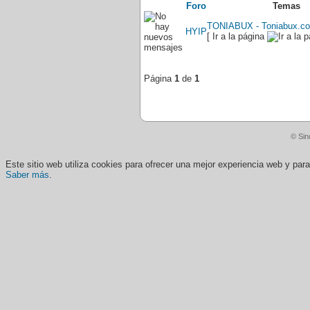
Foro
Temas
TONIABUX - Toniabux.co
HYIP
[ Ir a la página
Página
1
de
1
© Sin
Este sitio web utiliza cookies para ofrecer una mejor experiencia web y pa
Saber más
.