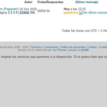
Autor
Vistas
Respuestas
último mensaje
m (Pagando!)
Hoy
a las 13:31
02 Oct 2025
16654
34
1
2
3
4
]
pandeche
EDDIE PR
Todas las horas son UTC + 1 Ho
dicatoClicks 2008 - 2026 ¦
Términos y Condiciones
¦
Política de privacidad
¦
Cookies
¦
Contá
Versión 2.0.21. Motor del sitio:
Icy Phoenix
, basado en
phpBB
.
ra mejorar los servicios que ponemos a tu disposición. Si te parece bien que