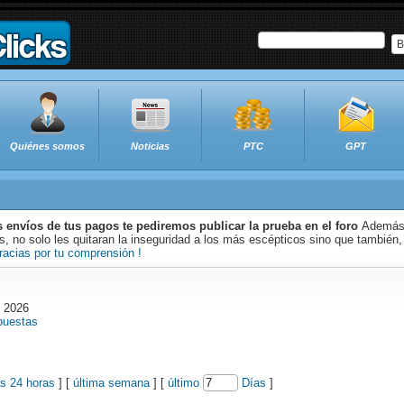
B
Quiénes somos
Noticias
PTC
GPT
s envíos de tus pagos te pediremos publicar la prueba en el foro
Además 
 no solo les quitaran la inseguridad a los más escépticos sino que también,
racias por tu comprensión !
o 2026
puestas
as 24 horas
] [
última semana
] [
último
Días
]