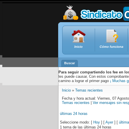
Inicio
Cómo funciona
Buscar
Para seguir compartiendo los fee en lo
les puede causar, Con estos comprobantes,
camino a lograr el primer pago
¡ Muchas g
Inicio
»
Temas recientes
Fecha y hora actual: Viernes, 07 Agost
Temas recientes
|
Ver mensajes sin res
últimas 24 horas
Seleccione modo: [
Hoy
] [
Ayer
] [
últim
1 tema de las últimas 24 horas