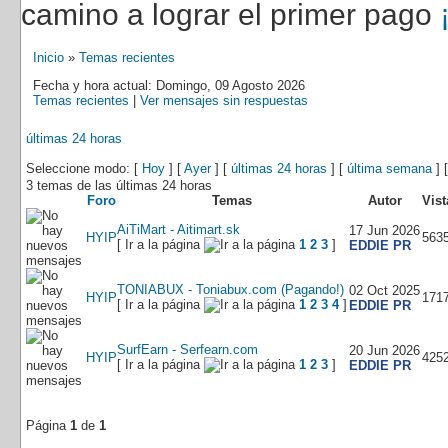
camino a lograr el primer pago
Inicio
»
Temas recientes
Fecha y hora actual: Domingo, 09 Agosto 2026
Temas recientes
|
Ver mensajes sin respuestas
últimas 24 horas
Seleccione modo: [
Hoy
] [
Ayer
] [
últimas 24 horas
] [
última semana
] 
3 temas de las últimas 24 horas
Foro
Temas
Autor
Vist
AiTiMart - Aitimart.sk
17 Jun 2026
HYIP
563
[ Ir a la página
1
2
3
]
EDDIE PR
TONIABUX - Toniabux.com (Pagando!)
02 Oct 2025
HYIP
171
[ Ir a la página
1
2
3
4
]
EDDIE PR
SurfEarn - Serfearn.com
20 Jun 2026
HYIP
425
[ Ir a la página
1
2
3
]
EDDIE PR
Página
1
de
1