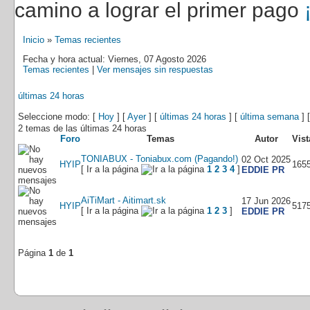
camino a lograr el primer pago
Inicio
»
Temas recientes
Fecha y hora actual: Viernes, 07 Agosto 2026
Temas recientes
|
Ver mensajes sin respuestas
últimas 24 horas
Seleccione modo: [
Hoy
] [
Ayer
] [
últimas 24 horas
] [
última semana
] 
2 temas de las últimas 24 horas
Foro
Temas
Autor
Vist
TONIABUX - Toniabux.com (Pagando!)
02 Oct 2025
HYIP
165
[ Ir a la página
1
2
3
4
]
EDDIE PR
AiTiMart - Aitimart.sk
17 Jun 2026
HYIP
517
[ Ir a la página
1
2
3
]
EDDIE PR
Página
1
de
1