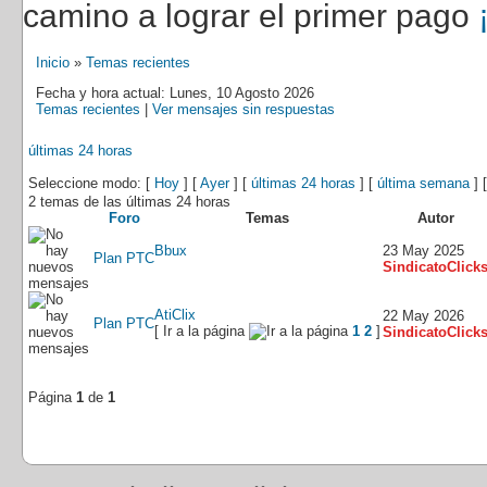
camino a lograr el primer pago
Inicio
»
Temas recientes
Fecha y hora actual: Lunes, 10 Agosto 2026
Temas recientes
|
Ver mensajes sin respuestas
últimas 24 horas
Seleccione modo: [
Hoy
] [
Ayer
] [
últimas 24 horas
] [
última semana
] 
2 temas de las últimas 24 horas
Foro
Temas
Autor
Bbux
23 May 2025
Plan PTC
SindicatoClick
AtiClix
22 May 2026
Plan PTC
[ Ir a la página
1
2
]
SindicatoClick
Página
1
de
1