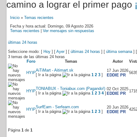
camino a lograr el primer pago
Inicio
»
Temas recientes
Fecha y hora actual: Domingo, 09 Agosto 2026
Temas recientes
|
Ver mensajes sin respuestas
últimas 24 horas
Seleccione modo: [
Hoy
] [
Ayer
] [
últimas 24 horas
] [
última semana
] 
3 temas de las últimas 24 horas
Foro
Temas
Autor
Vist
AiTiMart - Aitimart.sk
17 Jun 2026
HYIP
563
[ Ir a la página
1
2
3
]
EDDIE PR
TONIABUX - Toniabux.com (Pagando!)
02 Oct 2025
HYIP
171
[ Ir a la página
1
2
3
4
]
EDDIE PR
SurfEarn - Serfearn.com
20 Jun 2026
HYIP
425
[ Ir a la página
1
2
3
]
EDDIE PR
Página
1
de
1