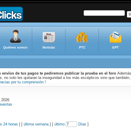
B
Quiénes somos
Noticias
PTC
GPT
s envíos de tus pagos te pediremos publicar la prueba en el foro
Además 
 no solo les quitaran la inseguridad a los más escépticos sino que también,
racias por tu comprensión !
o 2026
puestas
as 24 horas
] [
última semana
] [
último
Días
]