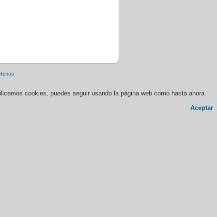
ctenos
 utilicemos cookies, puedes seguir usando la página web como hasta ahora.
Aceptar