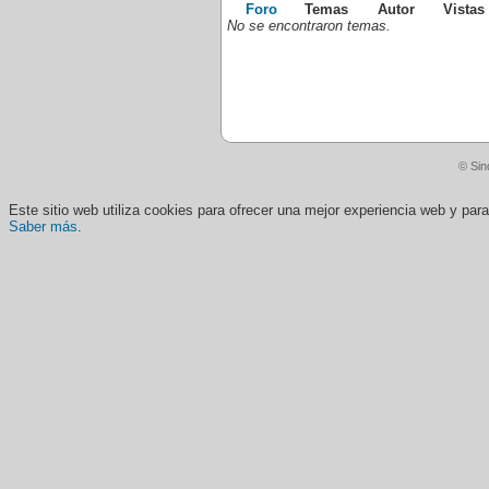
Foro
Temas
Autor
Vistas
No se encontraron temas.
© Sin
Este sitio web utiliza cookies para ofrecer una mejor experiencia web y pa
Saber más
.