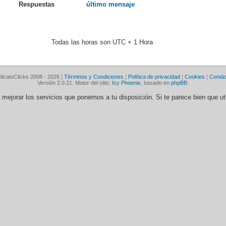
Respuestas
último mensaje
Todas las horas son UTC + 1 Hora
dicatoClicks 2008 - 2026 ¦
Términos y Condiciones
¦
Política de privacidad
¦
Cookies
¦
Contá
Versión 2.0.21. Motor del sitio:
Icy Phoenix
, basado en
phpBB
.
ra mejorar los servicios que ponemos a tu disposición. Si te parece bien que