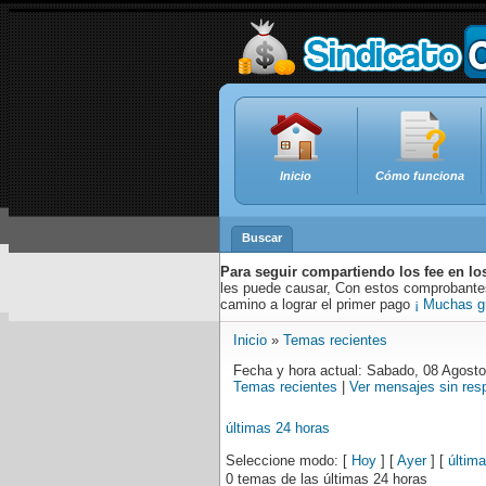
Inicio
Cómo funciona
Buscar
Para seguir compartiendo los fee en lo
les puede causar, Con estos comprobantes,
camino a lograr el primer pago
¡ Muchas g
Inicio
»
Temas recientes
Fecha y hora actual: Sabado, 08 Agost
Temas recientes
|
Ver mensajes sin res
últimas 24 horas
Seleccione modo: [
Hoy
] [
Ayer
] [
últim
0 temas de las últimas 24 horas