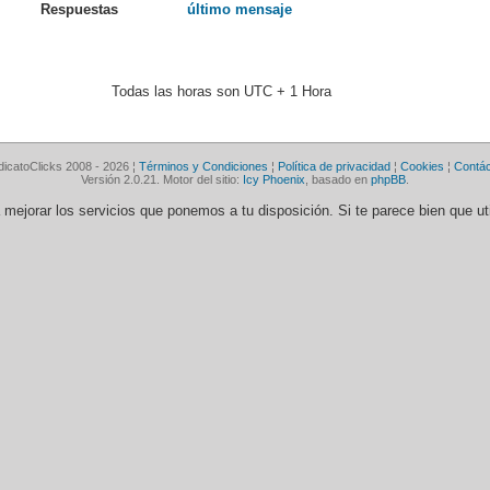
Respuestas
último mensaje
Todas las horas son UTC + 1 Hora
dicatoClicks 2008 - 2026 ¦
Términos y Condiciones
¦
Política de privacidad
¦
Cookies
¦
Contá
Versión 2.0.21. Motor del sitio:
Icy Phoenix
, basado en
phpBB
.
ra mejorar los servicios que ponemos a tu disposición. Si te parece bien que