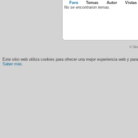
Foro
Temas
Autor
Vistas
No se encontraron temas.
© Sin
Este sitio web utiliza cookies para ofrecer una mejor experiencia web y pa
Saber más
.