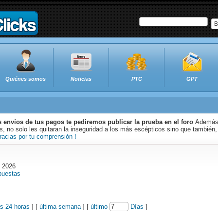
B
Quiénes somos
Noticias
PTC
GPT
s envíos de tus pagos te pediremos publicar la prueba en el foro
Además 
 no solo les quitaran la inseguridad a los más escépticos sino que también,
racias por tu comprensión !
o 2026
puestas
as 24 horas
] [
última semana
] [
último
Días
]