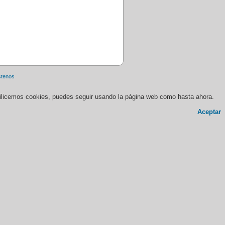
ctenos
 utilicemos cookies, puedes seguir usando la página web como hasta ahora.
Aceptar