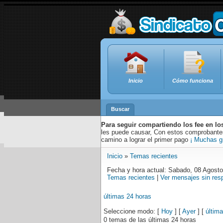
Inicio
Cómo funciona
Buscar
Para seguir compartiendo los fee en lo
les puede causar, Con estos comprobantes,
camino a lograr el primer pago
¡ Muchas g
Inicio
»
Temas recientes
Fecha y hora actual: Sabado, 08 Agost
Temas recientes
|
Ver mensajes sin res
últimas 24 horas
Seleccione modo: [
Hoy
] [
Ayer
] [
últim
0 temas de las últimas 24 horas