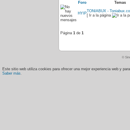
Foro
Temas
TONIABUX - Toniabux.co
HYIP
[ Ir a la página
Página
1
de
1
© Sin
Este sitio web utiliza cookies para ofrecer una mejor experiencia web y pa
Saber más
.