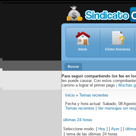
Inicio
Cómo funciona
Buscar
Para seguir compartiendo los fee en lo
les puede causar, Con estos comprobantes,
camino a lograr el primer pago
¡ Muchas g
Inicio
»
Temas recientes
Fecha y hora actual: Sabado, 08 Agost
Temas recientes
|
Ver mensajes sin res
últimas 24 horas
Seleccione modo: [
Hoy
] [
Ayer
] [
últim
1 tema de las últimas 24 horas