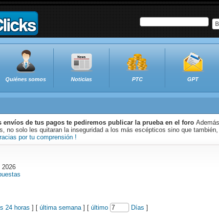
B
Quiénes somos
Noticias
PTC
GPT
s envíos de tus pagos te pediremos publicar la prueba en el foro
Además 
 no solo les quitaran la inseguridad a los más escépticos sino que también,
racias por tu comprensión !
o 2026
puestas
as 24 horas
] [
última semana
] [
último
Días
]