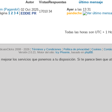
Autor
Vistas
Respuestas
último mensaje
m (Pagando!)
Ayer
a las 13:31
02 Oct 2025
17010
34
1
2
3
4
]
pandeche
EDDIE PR
Todas las horas son UTC + 1 Ho
dicatoClicks 2008 - 2026 ¦
Términos y Condiciones
¦
Política de privacidad
¦
Cookies
¦
Contá
Versión 2.0.21. Motor del sitio:
Icy Phoenix
, basado en
phpBB
.
ra mejorar los servicios que ponemos a tu disposición. Si te parece bien que