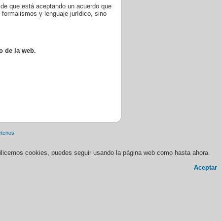
e de que está aceptando un acuerdo que
formalismos y lenguaje jurídico, sino
o de la web.
ctenos
 utilicemos cookies, puedes seguir usando la página web como hasta ahora.
Aceptar