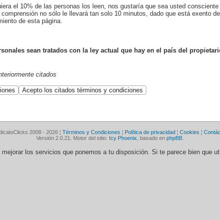
uiera el 10% de las personas los leen, nos gustaría que sea usted conscient
 comprensión no sólo le llevará tan solo 10 minutos, dado que está exento de 
miento de esta página.
onales sean tratados con la ley actual que hay en el país del propietari
anteriormente citados
dicatoClicks 2008 - 2026 ¦
Términos y Condiciones
¦
Política de privacidad
¦
Cookies
¦
Contá
Versión 2.0.21. Motor del sitio:
Icy Phoenix
, basado en
phpBB
.
ra mejorar los servicios que ponemos a tu disposición. Si te parece bien que