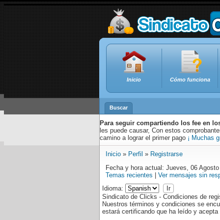
Inicio
Cómo funciona
Buscar
Para seguir compartiendo los fee en lo
les puede causar, Con estos comprobantes,
camino a lograr el primer pago
¡ Muchas g
Inicio
»
Perfil
»
Registrarse
Fecha y hora actual: Jueves, 06 Agosto
Temas recientes
|
Ver mensajes sin res
Idioma:
Sindicato de Clicks - Condiciones de regi
Nuestros términos y condiciones se encu
estará certificando que ha leído y acept