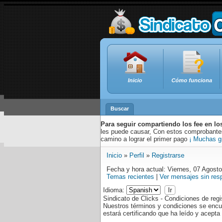
Inicio
Cómo funciona
Buscar
Para seguir compartiendo los fee en lo
les puede causar, Con estos comprobantes,
camino a lograr el primer pago
¡ Muchas g
Inicio
»
Perfil
»
Registrarse
Fecha y hora actual: Viernes, 07 Agost
Temas recientes
|
Ver mensajes sin res
Idioma:
Sindicato de Clicks - Condiciones de regi
Nuestros términos y condiciones se encu
estará certificando que ha leído y acept