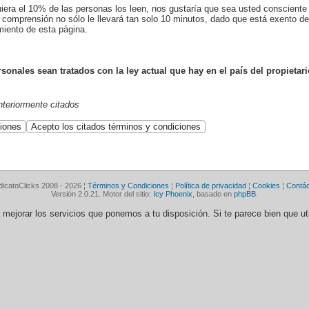
uiera el 10% de las personas los leen, nos gustaría que sea usted conscient
 comprensión no sólo le llevará tan solo 10 minutos, dado que está exento de 
miento de esta página.
onales sean tratados con la ley actual que hay en el país del propietari
anteriormente citados
dicatoClicks 2008 - 2026 ¦
Términos y Condiciones
¦
Política de privacidad
¦
Cookies
¦
Contá
Versión 2.0.21. Motor del sitio:
Icy Phoenix
, basado en
phpBB
.
ra mejorar los servicios que ponemos a tu disposición. Si te parece bien que