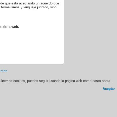
e de que está aceptando un acuerdo que
formalismos y lenguaje jurídico, sino
o de la web.
ctenos
 utilicemos cookies, puedes seguir usando la página web como hasta ahora.
Aceptar