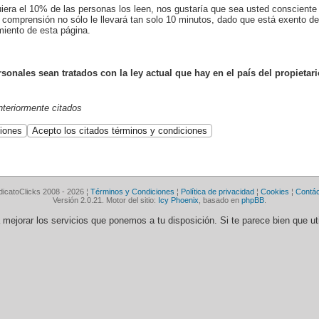
uiera el 10% de las personas los leen, nos gustaría que sea usted conscient
 comprensión no sólo le llevará tan solo 10 minutos, dado que está exento de 
miento de esta página.
onales sean tratados con la ley actual que hay en el país del propietari
anteriormente citados
dicatoClicks 2008 - 2026 ¦
Términos y Condiciones
¦
Política de privacidad
¦
Cookies
¦
Contá
Versión 2.0.21. Motor del sitio:
Icy Phoenix
, basado en
phpBB
.
ra mejorar los servicios que ponemos a tu disposición. Si te parece bien que