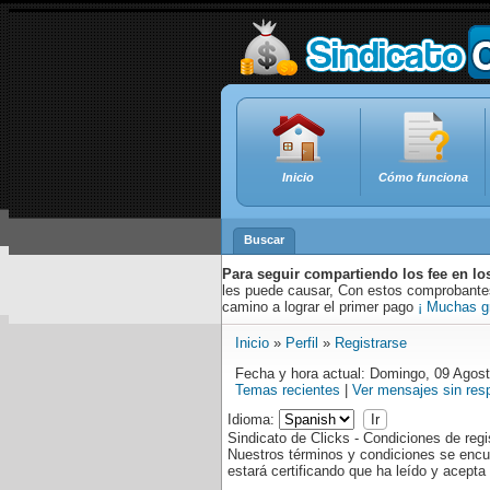
Inicio
Cómo funciona
Buscar
Para seguir compartiendo los fee en lo
les puede causar, Con estos comprobantes,
camino a lograr el primer pago
¡ Muchas g
Inicio
»
Perfil
»
Registrarse
Fecha y hora actual: Domingo, 09 Agos
Temas recientes
|
Ver mensajes sin res
Idioma:
Sindicato de Clicks - Condiciones de regi
Nuestros términos y condiciones se encu
estará certificando que ha leído y acept