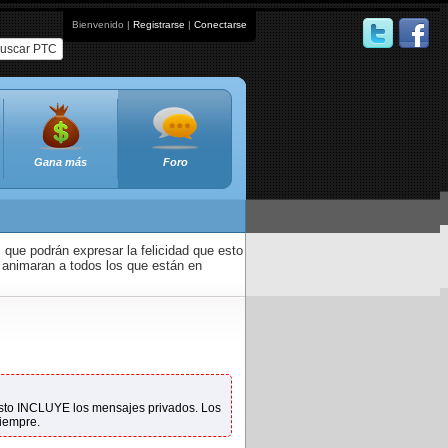
Bienvenido |
Registrarse
|
Conectarse
uscar PTC
Gana más
Foro
que podrán expresar la felicidad que esto
 animaran a todos los que están en
 Esto INCLUYE los mensajes privados. Los
siempre.