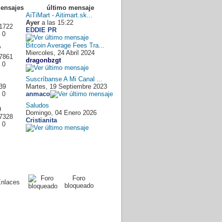
Mensajes
último mensaje
AiTiMart - Aitimart.sk...
Ayer
a las 15:22
1722
EDDIE PR
 0
Bitcoin Average Fees Tra...
7
Miercoles, 24 Abril 2024
7861
dragonbzgt
 0
Suscríbanse A Mi Canal ...
39
Martes, 19 Septiembre 2023
 0
anmaco
Saludos
9
Domingo, 04 Enero 2026
7328
Cristianita
 0
Foro
nlaces
bloqueado