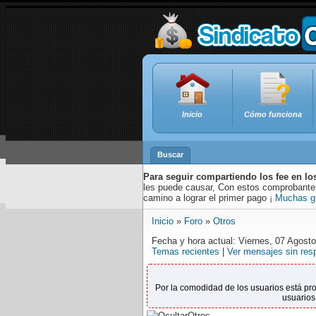
Inicio
Cómo funciona
Buscar
Para seguir compartiendo los fee en lo
les puede causar, Con estos comprobantes,
camino a lograr el primer pago
¡ Muchas g
Inicio
»
Foro
»
Otros
Fecha y hora actual: Viernes, 07 Agost
Temas recientes
|
Ver mensajes sin res
Por la comodidad de los usuarios está pr
usuarios
Otros