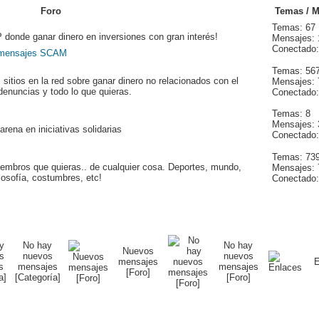
Foro
Temas / 
Temas: 67
 donde ganar dinero en inversiones con gran interés!
Mensajes: 
Conectado:
SCAM
Temas: 56
 sitios en la red sobre ganar dinero no relacionados con el
Mensajes: 
denuncias y todo lo que quieras.
Conectado:
Temas: 8
Mensajes: 
arena en iniciativas solidarias
Conectado:
Temas: 73
iembros que quieras.. de cualquier cosa. Deportes, mundo,
Mensajes: 
losofía, costumbres, etc!
Conectado:
No hay
No hay
Nuevos
nuevos
nuevos
mensajes
E
mensajes
mensajes
[Foro]
[Categoría]
[Foro]