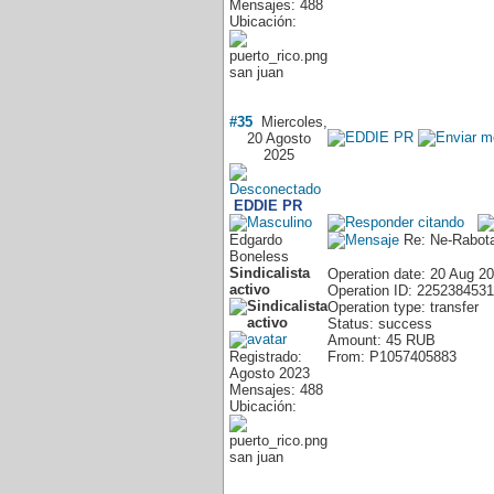
Mensajes: 488
Ubicación:
san juan
#35
Miercoles,
20 Agosto
2025
EDDIE PR
Edgardo
Re: Ne-Rabota
Boneless
Sindicalista
Operation date: 20 Aug 2
activo
Operation ID: 2252384531
Operation type: transfer
Status: success
Amount: 45 RUB
Registrado:
From: P1057405883
Agosto 2023
Mensajes: 488
Ubicación:
san juan