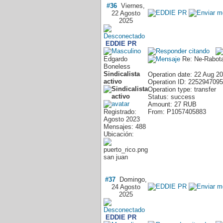
#36
Viernes,
22 Agosto
2025
EDDIE PR
Edgardo
Re: Ne-Rabota
Boneless
Sindicalista
Operation date: 22 Aug 2
activo
Operation ID: 2252947095
Operation type: transfer
Status: success
Amount: 27 RUB
Registrado:
From: P1057405883
Agosto 2023
Mensajes: 488
Ubicación:
san juan
#37
Domingo,
24 Agosto
2025
EDDIE PR