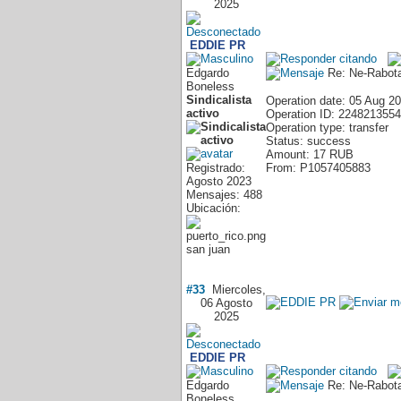
2025
EDDIE PR
Edgardo
Re: Ne-Rabota
Boneless
Sindicalista
Operation date: 05 Aug 2
activo
Operation ID: 2248213554
Operation type: transfer
Status: success
Amount: 17 RUB
Registrado:
From: P1057405883
Agosto 2023
Mensajes: 488
Ubicación:
san juan
#33
Miercoles,
06 Agosto
2025
EDDIE PR
Edgardo
Re: Ne-Rabota
Boneless