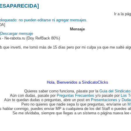
[DESAPARECIDA]
Ir a la pá
DA]
Mensaje
 - Ne-rabota.ru (Doy RefBack 80%)
b que inverti, me tomó más de 15 días pero por mi culpa ya que me salté alg
Hola, Bienvenidos a SindicatoClicks
Quieres saber como funciona, pásate por la
Guia del Sindicato
Aún con dudas, pasate por
Preguntas Frecuentes
y/o pasate por
Los T
Aún te quedan dudas o preguntas, abre un post en
Presentaciones y Duda
Pero no quieres que nadie sepa lo que preguntas, envíame un
M
s hablar conmigo, puedes enviar MP a cualquiera de los del Staff o puedes ab
Se me olvidaba, siempre que llegas a un sistema o página nueva lee 