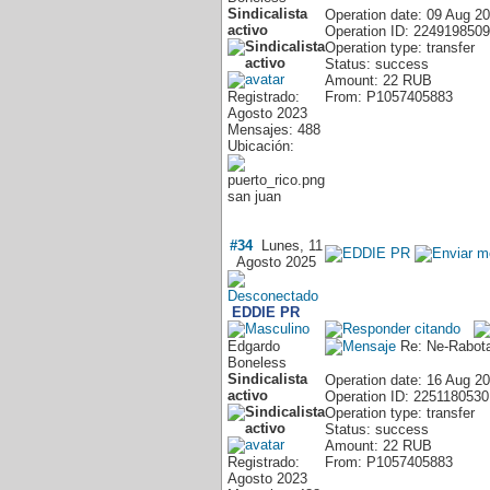
Sindicalista
Operation date: 09 Aug 2
activo
Operation ID: 2249198509
Operation type: transfer
Status: success
Amount: 22 RUB
Registrado:
From: P1057405883
Agosto 2023
Mensajes: 488
Ubicación:
san juan
#34
Lunes, 11
Agosto 2025
EDDIE PR
Edgardo
Re: Ne-Rabota
Boneless
Sindicalista
Operation date: 16 Aug 2
activo
Operation ID: 2251180530
Operation type: transfer
Status: success
Amount: 22 RUB
Registrado:
From: P1057405883
Agosto 2023