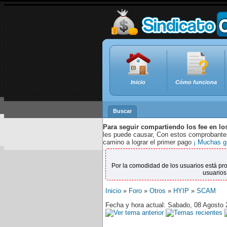
Inicio
Cómo funciona
Buscar
Para seguir compartiendo los fee en lo
les puede causar, Con estos comprobantes,
camino a lograr el primer pago
¡ Muchas g
Por la comodidad de los usuarios está pr
usuarios
Inicio
»
Foro
»
Otros
»
HYIP
»
SCAM
Fecha y hora actual: Sabado, 08 Agosto 