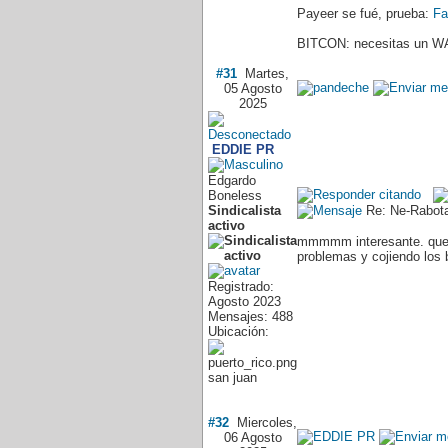
Payeer se fué, prueba:
Fa
BITCON: necesitas un WA
#31
Martes,
05 Agosto
2025
EDDIE PR
Edgardo
Boneless
Sindicalista
Re: Ne-Rabota
activo
mmmmm interesante. que bu
problemas y cojiendo los 
Registrado:
Agosto 2023
Mensajes: 488
Ubicación:
san juan
#32
Miercoles,
06 Agosto