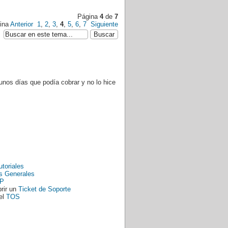
Página
4
de
7
gina
Anterior
1
,
2
,
3
,
4
,
5
,
6
,
7
Siguiente
unos días que podía cobrar y no lo hice
utoriales
s Generales
P
rir un
Ticket de Soporte
el
TOS