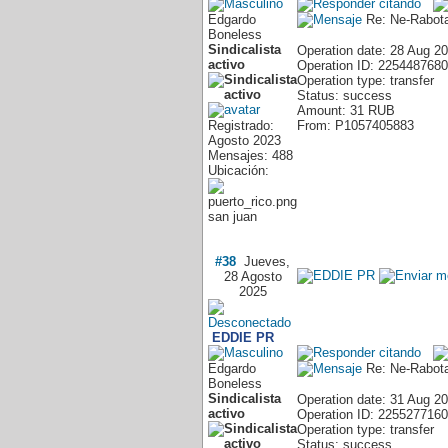
Edgardo
Re: Ne-Rabota
Boneless
Sindicalista
Operation date: 28 Aug 2
activo
Operation ID: 2254487680
Operation type: transfer
Status: success
Amount: 31 RUB
Registrado:
From: P1057405883
Agosto 2023
Mensajes: 488
Ubicación:
san juan
#38
Jueves,
28 Agosto
2025
EDDIE PR
Edgardo
Re: Ne-Rabota
Boneless
Sindicalista
Operation date: 31 Aug 2
activo
Operation ID: 2255277160
Operation type: transfer
Status: success