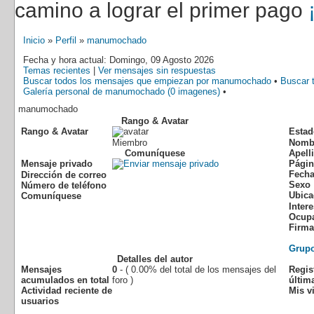
camino a lograr el primer pago
Inicio
»
Perfil
»
manumochado
Fecha y hora actual: Domingo, 09 Agosto 2026
Temas recientes
|
Ver mensajes sin respuestas
Buscar todos los mensajes que empiezan por manumochado
•
Buscar 
Galería personal de manumochado (0 imagenes)
•
manumochado
Rango & Avatar
Rango & Avatar
Estad
Miembro
Nomb
Comuníquese
Apell
Mensaje privado
Págin
Fecha
Dirección de correo
Sexo
Número de teléfono
Ubica
Comuníquese
Inter
Ocup
Firma
Grup
Detalles del autor
Mensajes
0
- ( 0.00% del total de los mensajes del
Regis
acumulados en total
foro )
última
Actividad reciente de
Mis vi
usuarios