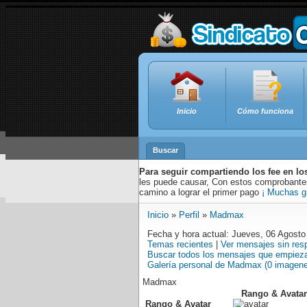
Inicio
Cómo funciona
Buscar
Para seguir compartiendo los fee en lo
les puede causar, Con estos comprobantes,
camino a lograr el primer pago
¡ Muchas g
Inicio
»
Perfil
»
Madmax
Fecha y hora actual: Jueves, 06 Agosto
Temas recientes
|
Ver mensajes sin res
Buscar todos los mensajes que empie
Galería personal de Madmax (0 imagen
Madmax
Rango & Avatar
Rango & Avatar