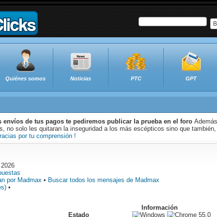
B
Quiénes somos
Noticias
PTC
GPT
s envíos de tus pagos te pediremos publicar la prueba en el foro
Además 
 no solo les quitaran la inseguridad a los más escépticos sino que también,
racias por tu comprensión !
 2026
puestas
zan por Madmax
•
Buscar todos los mensajes de Madmax
es)
•
Información
Estado