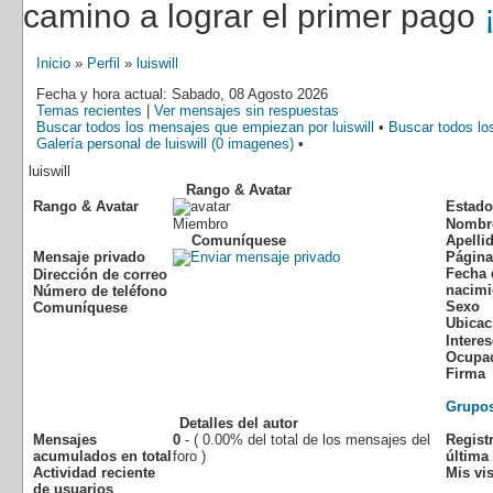
camino a lograr el primer pago
Inicio
»
Perfil
»
luiswill
Fecha y hora actual: Sabado, 08 Agosto 2026
Temas recientes
|
Ver mensajes sin respuestas
Buscar todos los mensajes que empiezan por luiswill
•
Buscar todos los
Galería personal de luiswill (0 imagenes)
•
luiswill
Rango & Avatar
Rango & Avatar
Estado
Miembro
Nombr
Comuníquese
Apelli
Mensaje privado
Págin
Fecha 
Dirección de correo
nacimi
Número de teléfono
Sexo
Comuníquese
Ubicac
Intere
Ocupa
Firma
Grupo
Detalles del autor
Mensajes
0
- ( 0.00% del total de los mensajes del
Regist
acumulados en total
foro )
última 
Actividad reciente
Mis vis
de usuarios