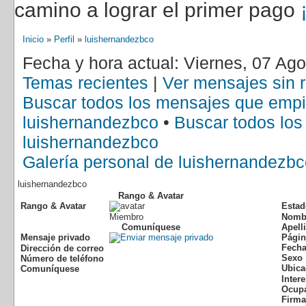
camino a lograr el primer pago
Inicio
»
Perfil
»
luishernandezbco
Fecha y hora actual: Viernes, 07 Ag
Temas recientes
|
Ver mensajes sin 
Buscar todos los mensajes que emp
luishernandezbco
•
Buscar todos lo
luishernandezbco
Galería personal de luishernandezbc
luishernandezbco
Rango & Avatar
Rango & Avatar
Estad
Miembro
Nomb
Comuníquese
Apell
Mensaje privado
Págin
Fecha
Dirección de correo
Sexo
Número de teléfono
Ubica
Comuníquese
Inter
Ocup
Firma